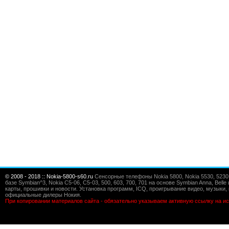
© 2008 - 2018 :: Nokia-5800-s60.ru
Сенсорные телефоны Nokia 5800, Nokia 5530, 5230, 5
базе Symbian^3, Nokia C5-06, C5-03, 500, 603, 700, 701 на основе Symbian Anna, Bel
карты, прошивки и новости. Установка программ, ICQ, проигрывание видео, музыки, 
официальные дилеры Нокия.
При копировании материалов сайта - обязательно указываем активную ссылку на ис