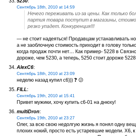
5230
:
Сентябрь 18th, 2010 at 14:59
Нечего переживать из-за цены. Как только б
партия товара поступит в магазины, стоимо
резко упадет. Конкуренция!!!
— не стоит надеяться! Продавцам устанавливать н
а не заоблочную стоимость приходит в голову только
когда продаж почти нет… Как пример- 5228 в Связн
дороже, чем 5230, а теперь, 5250 стоит дороже 522
AlexC6
:
Сентябрь 18th, 2010 at 23:09
неделю назад купил с6))) ❓ 😕
FILL
:
Сентябрь 19th, 2010 at 15:41
Привет мужики, хочу купить с6-01 на днюху!
multiDron
:
Сентябрь 19th, 2010 at 23:27
Олег, за всю свою недолгую жизнь я понял одну вещь
плохих нокий, просто есть устаревшие модели. Х6, к