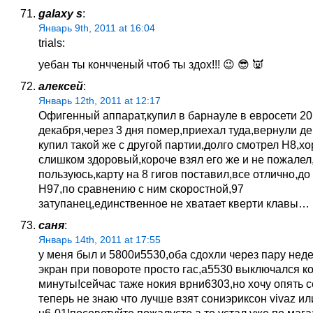
galaxy s
:
Январь 9th, 2011 at 16:04
trials:
уебан ты кончченый чтоб ты здох!!! 😉 😎 👿
алексей
:
Январь 12th, 2011 at 12:17
Офигенный аппарат,купил в барнауле в евросети 20
декабря,через 3 дня помер,приехал туда,вернули де
купил такой же с другой партии,долго смотрел Н8,х
слишком здоровый,короче взял его же и не пожалел,
пользуюсь,карту на 8 гигов поставил,все отлично,до
Н97,по сравнению с ним скоростной,97
затупанец,единственное не хватает кверти клавы…
саня
:
Январь 14th, 2011 at 17:55
у меня был и 5800и5530,оба сдохли через пару неде
экран при повороте просто гас,а5530 выключался к
минуты!сейчас таже нокия врни6303,но хочу опять 
теперь не знаю что лучше взят сониэриксон vivaz и
ц6-01!посоветуйте пожалусто,а то устал уже по маг