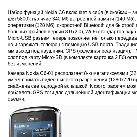
Набор функций Nokia C6 включает в себя (в скобках – з
для 5800): наличие 340 Мб встроенной памяти (140 Мб),
оперативки (128 Мб), скоростной Bluetooth для быстрой
больших файлов версии 3.0 (2.0), Wi-Fi стандартов b/g/n (
Micro-USB разъем теперь позволяет не только передава
но и заряжать телефон с помощью USB-порта. Традицио
мм выход под наушники, GPS (железная реализация), F
слот под карту Micro-SD (в комплекте карточка 2 Гб) ост
без изменений.
Камера Nokia C6-01 располагает 8-ю мегапикселями (326
умеет снимать видео высокого разрешения (1280х720 при
снабжена светодиодной вспышкой. К фотографиям мож
добавлять GPS-теги для дальнейшей идентификации м
съемки.