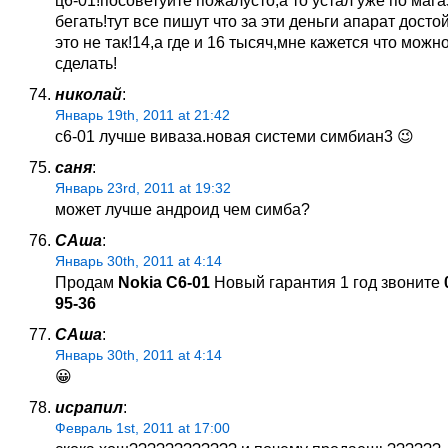
бегать!тут все пишут что за эти деньги апарат дост
это не так!14,а где и 16 тысяч,мне кажется что можн
сделать!
николай
:
Январь 19th, 2011 at 21:42
c6-01 лучше виваза.новая системи симбиан3 😉
саня
:
Январь 23rd, 2011 at 19:32
может лучше андроид чем симба?
САша
:
Январь 30th, 2011 at 4:14
Продам
Nokia C6-01
Новый гарантия 1 год звоните
95-36
САша
:
Январь 30th, 2011 at 4:14
😀
исрапил
:
Февраль 1st, 2011 at 17:00