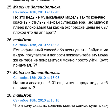
Matrix из Зеленодольска
:
Сентябрь 18th, 2010 at 12:43
Но это ведь не музыкальная модель.Так то конечно
красивый,стильный,экран супер,камера…но минус 
плеер плохой,был бы как на экспресске цены не был
плохой что ли аппарат?
multiDron
:
Сентябрь 18th, 2010 at 13:03
Есть офигенный способ обо всем узнать. Зайди в ма
видом покупателя и попроси показать тебе эту моде
же он тебе не понравиться можно просто уйти. Крут
придумал. 💡
Matrix из Зеленодольска
:
Сентябрь 18th, 2010 at 13:08
Йа так и делаю,но с6-01 ещё и нет в продаже,да и с
не видать. ❓
multiDron
:
Сентябрь 18th, 2010 at 13:18
Что я хочу сказать: конечно можно сейчас купить ка