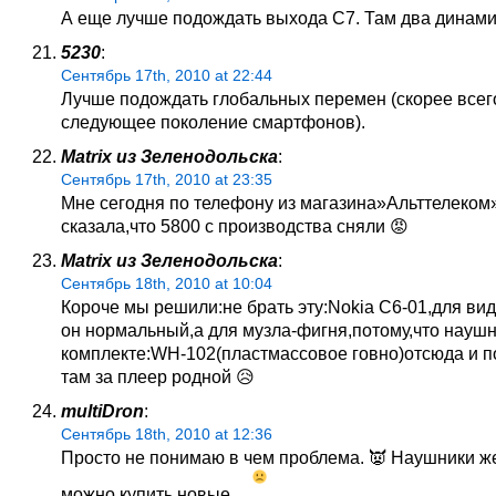
А еще лучше подождать выхода С7. Там два динами
5230
:
Сентябрь 17th, 2010 at 22:44
Лучше подождать глобальных перемен (скорее всег
следующее поколение смартфонов).
Matrix из Зеленодольска
:
Сентябрь 17th, 2010 at 23:35
Мне сегодня по телефону из магазина»Альттелеко
сказала,что 5800 с производства сняли 😡
Matrix из Зеленодольска
:
Сентябрь 18th, 2010 at 10:04
Короче мы решили:не брать эту:Nokia C6-01,для ви
он нормальный,а для музла-фигня,потому,что наушн
комплекте:WH-102(пластмассовое говно)отсюда и п
там за плеер родной 😥
multiDron
:
Сентябрь 18th, 2010 at 12:36
Просто не понимаю в чем проблема. 👿 Наушники ж
можно купить новые…