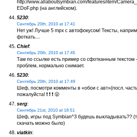
http://www.allaboutsymbian.com/features/item/Camera_
EDoF.php (на английском).
5230
:
Сентябрь 20th, 2010 at 17:41
Нет уж! Лучше 5 mpx с автофокусом! Тексты, напри
фоткать…
Chief
:
Сентябрь 20th, 2010 at 17:45
Там по ссылке есть пример со сфотканным текстом
проблем, нормально снимает.
5230
:
Сентябрь 20th, 2010 at 17:49
Шеф, посмотри комменты в «обои с авт»(посл. часть)
пожалуйста! ❗ ❗ ❗ 😮
serg
:
Сентябрь 21st, 2010 at 18:51
Шеф, игры под Symbian^3 будешь выкладывать?? (т
скачать можно было)
viatkin
: