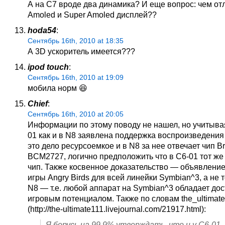
А на С7 вроде два динамика? И еще вопрос: чем от
Amoled и Super Amoled дисплей??
hoda54
:
Сентябрь 16th, 2010 at 18:35
А 3D ускоритель имеется???
ipod touch
:
Сентябрь 16th, 2010 at 19:09
мобила норм 😆
Chief
:
Сентябрь 16th, 2010 at 20:05
Информации по этому поводу не нашел, но учитывая
01 как и в N8 заявлена поддержка воспроизведения 
это дело ресурсоемкое и в N8 за нее отвечает чип 
BCM2727, логично предположить что в С6-01 тот ж
чип. Также косвенное доказательство — объявлени
игры Angry Birds для всей линейки Symbian^3, а не 
N8 — т.е. любой аппарат на Symbian^3 обладает до
игровым потенциалом. Также по словам the_ultimat
(http://the-ultimate111.livejournal.com/21917.html):
Я берусь на 99,9% утверждать, что и у C6-01