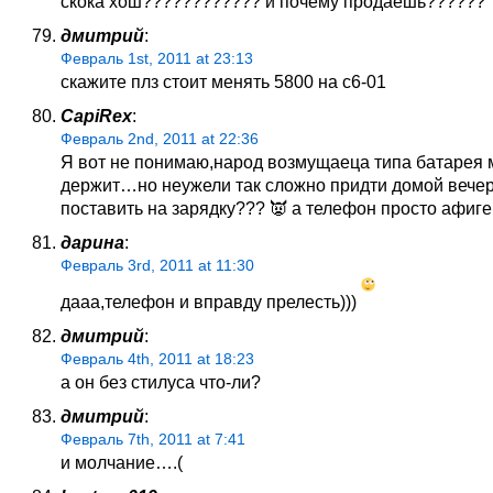
скока хош???????????? и почему продаешь??????
дмитрий
:
Февраль 1st, 2011 at 23:13
скажите плз стоит менять 5800 на с6-01
CapiRex
:
Февраль 2nd, 2011 at 22:36
Я вот не понимаю,народ возмущаеца типа батарея 
держит…но неужели так сложно придти домой вече
поставить на зарядку??? 👿 а телефон просто афиген
дарина
:
Февраль 3rd, 2011 at 11:30
дааа,телефон и вправду прелесть)))
дмитрий
:
Февраль 4th, 2011 at 18:23
а он без стилуса что-ли?
дмитрий
:
Февраль 7th, 2011 at 7:41
и молчание….(