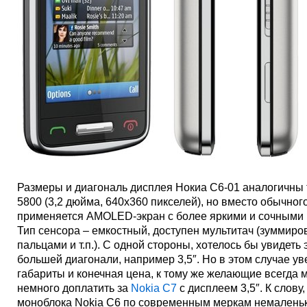
Размеры и диагональ дисплея Нокиа С6-01 аналогичны
5800 (3,2 дюйма, 640х360 пикселей), но вместо обычног
применяется AMOLED-экран с более яркими и сочными 
Тип сенсора – емкостный, доступен мультитач (зуммиро
пальцами и т.п.). С одной стороны, хотелось бы увидеть 
большей диагонали, например 3,5″. Но в этом случае ув
габариты и конечная цена, к тому же желающие всегда 
немного доплатить за
Nokia С7
с дисплеем 3,5″. К слову
моноблока Nokia C6 по современным меркам немаленьк