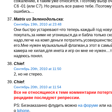
сожалению, к таким уже относится. Поэтому выбр 
С6 -01 (или С7). Но решать все равно тебе. Поэтому
ошибись…
Matrix из Зеленодольска
:
Сентябрь 19th, 2010 at 23:48
Они быстро устаревают-что теперь каждый год нов
покупать,за ними не угонишься,да и бабла только ск
надо,легче на комп деньги потратить,усовершенств
его.Мне нужен музыкальный флагман,а этот в самый
камера не хилая,для инета и игр он мне не нужен…
надеюсь понял.
Chief
:
Сентябрь 20th, 2010 at 11:50
2, но не стерео.
Chief
:
Сентябрь 20th, 2010 at 11:54
Все не относящиеся к теме комментарии потерт
рецидиве последуют репрессии.
PS: Безнаказанно флудить можно
на форуме
или на
о
Iphone
.