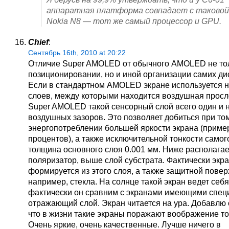
аппаратная платформа совпадает с таковой
Nokia N8 — тот же самый процессор и GPU.
Chief
:
Сентябрь 16th, 2010 at 20:22
Отличие Super AMOLED от обычного AMOLED не то
позиционировании, но и иной организации самих ди
Если в стандартном AMOLED экране используется н
слоев, между которыми находится воздушная просло
Super AMOLED такой сенсорный слой всего один и 
воздушных зазоров. Это позволяет добиться при то
энергопотреблении большей яркости экрана (приме
процентов), а также исключительной тонкости самог
толщина основного слоя 0.001 мм. Ниже располагае
поляризатор, выше слой субстрата. Фактически экр
формируется из этого слоя, а также защитной повер
например, стекла. На солнце такой экран ведет себя
фактически он сравним с экранами имеющими спе
отражающий слой. Экран читается на ура. Добавлю 
что в жизни такие экраны поражают воображение тол
Очень яркие, очень качественные. Лучше ничего в