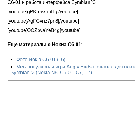
C6-01 и работа интерфейса Symbian^3:
[youtube]gPK-evxhnHg[/youtube]
[youtube]AgFGvnz7pn8[/youtube]
[youtube]OOZbvaYeB4g[/youtube]
Еще материалы о Нокиа С6-01:
Фото Nokia C6-01 (16)
Мегапопулярная игра Angry Birds появится для пл
Symbian^3 (Nokia N8, C6-01, C7, E7)