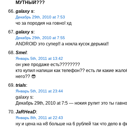
МУТНЫЙ???
galaxy s
:
Декабрь 29th, 2010 at 7:53
чо за породия на говно! хд
galaxy s
:
Декабрь 29th, 2010 at 7:55
ANDROID это супер!! а нокла кусок дерьма!!
Smel
:
Январь 5th, 2011 at 13:42
он уже продаже есть????????
кто купил напиши как телефон?? есть ли какие жало
него?? 😎
trials
:
Январь 5th, 2011 at 23:44
galaxy s:
Декабрь 29th, 2010 at 7:5 — нокия рулит это ты гавно
JaRHeaD
:
Январь 8th, 2011 at 22:43
ну и цена на н8 больше на 6 рублей так что дело в