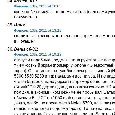
kosten_019
:
Февраль 13th, 2011 at 10:05
конечно без стилуса, он же мультитач (пальцами уд
получается)
Илья
:
Февраль 13th, 2011 at 13:13
скажите за сколько такоо телефоно примерно можна
в Польше?
Denis c6-01
:
Февраль 13th, 2011 at 19:19
стилус и подобные предметы типа ручек он не восп
т.к емкостный экран (пример: у Iphone 4G емкостны
экран). Он во много раз удобнее чем резистивный (N
5800,5530,5230 и т.д) пальцами все на ура. И не над
что он батарею мало держит например общение по 
(БаянICQ 0.2f) держит два дня но игры конечно HD 
пол дня, в экономичном режиме не пробывал. Батар
обычная BL-5CT на 1050 mah но держит на удивлен
долго, особенно после моего Nokia 5700, не знаю м
новые технологии но держит долго. Тот кто написал
лучше андроид?» лучше конечно если это Samsung 