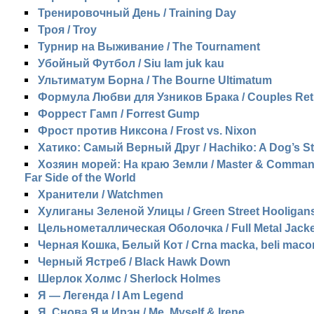
Тренировочный День / Training Day
Троя / Troy
Турнир на Выживание / The Tournament
Убойный Футбол / Siu lam juk kau
Ультиматум Борна / The Bourne Ultimatum
Формула Любви для Узников Брака / Couples Ret
Форрест Гамп / Forrest Gump
Фрост против Никсона / Frost vs. Nixon
Хатико: Самый Верный Друг / Hachiko: A Dog’s St
Хозяин морей: На краю Земли / Master & Comman
Far Side of the World
Хранители / Watchmen
Хулиганы Зеленой Улицы / Green Street Hooligan
Цельнометаллическая Оболочка / Full Metal Jacke
Черная Кошка, Белый Кот / Crna macka, beli maco
Черный Ястреб / Black Hawk Down
Шерлок Холмс / Sherlock Holmes
Я — Легенда / I Am Legend
Я, Снова Я и Ирэн / Me, Myself & Irene