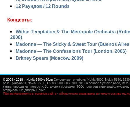
12 Раундов / 12 Rounds
Концерты:
Within Temptation & The Metropole Orchestra (Rott
2008)
Madonna — The Sticky & Sweet Tour (Buenos Aires,
Madonna — The Confessions Tour (London, 2006)
Britney Spears (Moscow, 2009)
© 2008 - 2018 :: Nokia-5800-s60.ru
Сенсорные телефоны Nokia 5800, Nokia 5530, 5230, 5
базе Symbian^3, Nokia C5-06, C5-03, 500, 603, 700, 701 на основе Symbian Anna, Bel
карты, прошивки и новости. Установка программ, ICQ, проигрывание видео, музыки, 
официальные дилеры Нокия.
При копировании материалов сайта - обязательно указываем активную ссылку на ис