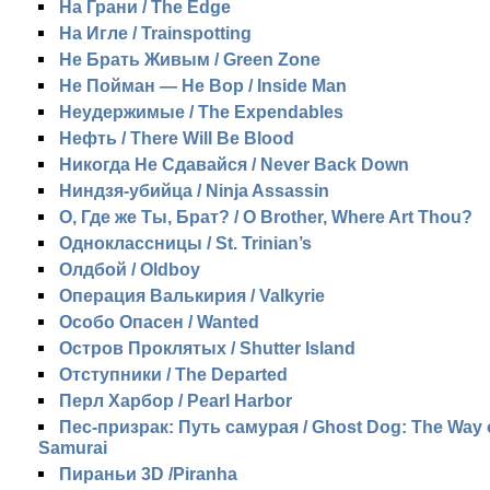
На Грани / The Edge
На Игле / Trainspotting
Не Брать Живым / Green Zone
Не Пойман — Не Вор / Inside Man
Неудержимые / The Expendables
Нефть / There Will Be Blood
Никогда Не Сдавайся / Never Back Down
Ниндзя-убийца / Ninja Assassin
О, Где же Ты, Брат? / O Brother, Where Art Thou?
Одноклассницы / St. Trinian’s
Олдбой / Oldboy
Операция Валькирия / Valkyrie
Особо Опасен / Wanted
Остров Проклятых / Shutter Island
Отступники / The Departed
Перл Харбор / Pearl Harbor
Пес-призрак: Путь самурая / Ghost Dog: The Way o
Samurai
Пираньи 3D /Piranha