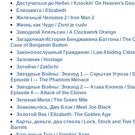
Достучаться до Небес / Knockin’ On Heaven’s Doo
Елизавета / Elizabeth
Железный Человек 2 / Iron Man 2
Жизнь как Чудо / Zivot je cudo
Заводной Апельсин / A Clockwork Orange
Загадочная История Бенджамина Баттона / The C
Case of Benjamin Button
Законопослушный Гражданин / Law Abiding Citiz
Заложник / Hostage
Затойчи / Zatôichi
Звездные Войны: Эпизод 1 — Скрытая Угроза / St
Episode I — The Phantom Menace
Звездные Войны: Эпизод 2 — Атака Клонов / Star
Episode II — Attack of the Clones
Зеленая Миля / The Green Mile
Знакомьтесь, Джо Блэк / Meet Joe Black
Золотой Век / Elizabeth: The Golden Age
Карты, деньги, два ствола / Lock, Stock and Two
Barrels
Козырные Тузы / Smokin’ Aces