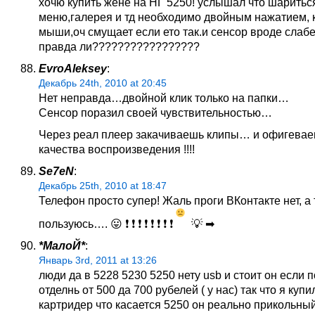
хочю купить жене на НГ 5250! услышал что шаритьс
меню,галерея и тд необходимо двойным нажатием, 
мыши,оч смущает если ето так.и сенсор вроде слабе
правда ли?????????????????
EvroAleksey
:
Декабрь 24th, 2010 at 20:45
Нет неправда…двойной клик только на папки…
Сенсор поразил своей чувствительностью…
Через реал плеер закачиваешь клипы… и офигевае
качества воспроизведения !!!!
Se7eN
:
Декабрь 25th, 2010 at 18:47
Телефон просто супер! Жаль проги ВКонтакте нет, а 
пользуюсь…. 😛 ❗ ❗ ❗ ❗ ❗ ❗ ❗ ❗
💡 ➡
*МалоЙ*
:
Январь 3rd, 2011 at 13:26
люди да в 5228 5230 5250 нету usb и стоит он если 
отделнь от 500 да 700 рубелей ( у нас) так что я купи
картридер что касается 5250 он реально прикольны