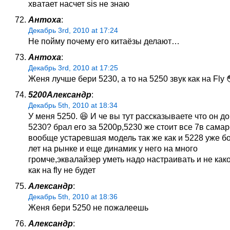
хватает насчет sis не знаю
Антоха
:
Декабрь 3rd, 2010 at 17:24
Не пойму почему его китаёзы делают…
Антоха
:
Декабрь 3rd, 2010 at 17:25
Женя лучше бери 5230, а то на 5250 звук как на Fly 
5200Александр
:
Декабрь 5th, 2010 at 18:34
У меня 5250. 😆 И че вы тут рассказываете что он д
5230? брал его за 5200р,5230 же стоит все 7в самар
вообще устаревшая модель так же как и 5228 уже б
лет на рынке и еще динамик у него на много
громче,эквалайзер уметь надо настраивать и не како
как на fly не будет
Александр
:
Декабрь 5th, 2010 at 18:36
Женя бери 5250 не пожалеешь
Александр
: