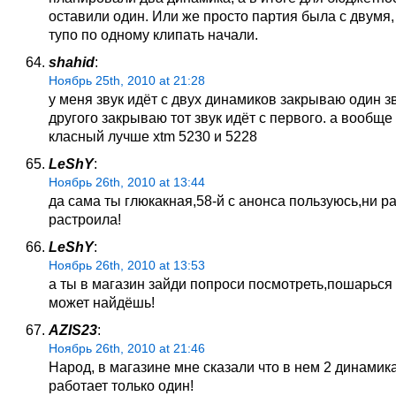
оставили один. Или же просто партия была с двумя,
тупо по одному клипать начали.
shahid
:
Ноябрь 25th, 2010 at 21:28
у меня звук идёт с двух динамиков закрываю один зв
другого закрываю тот звук идёт с первого. а вообщ
класный лучше xtm 5230 и 5228
LeShY
:
Ноябрь 26th, 2010 at 13:44
да сама ты глюкакная,58-й с анонса пользуюсь,ни ра
растроила!
LeShY
:
Ноябрь 26th, 2010 at 13:53
а ты в магазин зайди попроси посмотреть,пошарься 
может найдёшь!
AZIS23
:
Ноябрь 26th, 2010 at 21:46
Народ, в магазине мне сказали что в нем 2 динамика
работает только один!