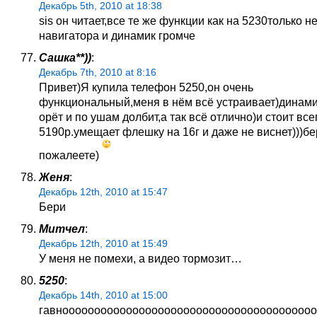
Декабрь 5th, 2010 at 18:38
sis он читает,все те же функции как на 5230только не
навигатора и динамик громче
Сашка**))
:
Декабрь 7th, 2010 at 8:16
Привет)Я купила телефон 5250,он очень
функциональный,меня в нём всё устраивает)динам
орёт и по ушам долбит,а так всё отлично)и стоит все
5190р.умещает флешку на 16г и даже не виснет)))бе
пожалеете)
Женя
:
Декабрь 12th, 2010 at 15:47
Бери
Митчел
:
Декабрь 12th, 2010 at 15:49
У меня не помехи, а видео тормозит…
5250
:
Декабрь 14th, 2010 at 15:00
гавнооооооооооооооооооооооооооооооооооооооо