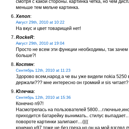
смотря с какой стороны. картинка четка, но чем дис
меньше тем мельче картинка.
Xenon
:
Август 29th, 2010 at 10:22
На вкус и цвет товарищей нет!
RockeR
:
Август 29th, 2010 at 19:04
Просто не всем эти функции необходимы, так зачем
больше?!
Костян
:
Сентябрь 12th, 2010 at 11:23
Здорово всем,народ а че вы уже видели nokia 5250 
держали??? мне интересно он громкий и sis читает?
Юлечка
:
Сентябрь 12th, 2010 at 15:36
Конечно n97!
Насмотрелась на пользователей 5800…глючные,ин
приходится батарейку вынимать.. стилус выпадает
повороте картинки залипают…((((
конечно н97 тоже не без греха,но он на мой взгляд 