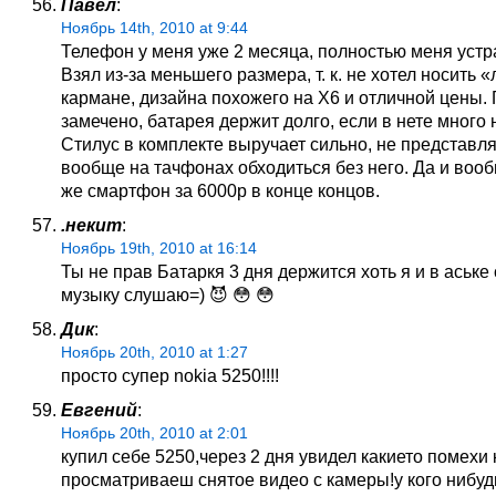
Павел
:
Ноябрь 14th, 2010 at 9:44
Телефон у меня уже 2 месяца, полностью меня устр
Взял из-за меньшего размера, т. к. не хотел носить «
кармане, дизайна похожего на Х6 и отличной цены. 
замечено, батарея держит долго, если в нете много 
Стилус в комплекте выручает сильно, не представля
вообще на тачфонах обходиться без него. Да и воо
же смартфон за 6000р в конце концов.
.некит
:
Ноябрь 19th, 2010 at 16:14
Ты не прав Батаркя 3 дня держится хоть я и в аське
музыку слушаю=) 😈 😳 😳
Дик
:
Ноябрь 20th, 2010 at 1:27
просто супер nokia 5250!!!!
Евгений
:
Ноябрь 20th, 2010 at 2:01
купил себе 5250,через 2 дня увидел какието помехи 
просматриваеш снятое видео с камеры!у кого нибуд