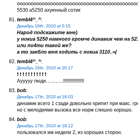
ооооооооооооооооооооооооооооооооооооооооооооооооооооо
5530 а5250 ахуенный сотик
tembl4^_^
:
Декабрь 16th, 2010 at 0:15
Народ подскажите мне)
у нокиа 5250 намного громче динамик чем на 52
или по4ти такой же?
а то заебло мня ходить с нокиа 3110..=(
tembl4^_^
:
Декабрь 16th, 2010 at 20:17
❗ ❗ ❗ ❗ ❗ ❗ ❗ ❗ ❗ ❗ ❗
Аууууу люди………..!!!!!!!!!!!!!!!!!
bob
:
Декабрь 17th, 2010 at 18:03
динамик всего 1 сзади довольно хрипит при макс. гр
но с мелодиями вызова все норм слишно хорошо.
bob
:
Декабрь 17th, 2010 at 18:12
пользовался им недели 2, из хороших сторон.