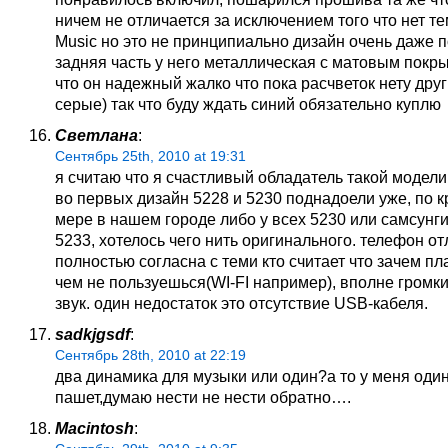
ничем не отличается за исключением того что нет т
Music но это не принципиально дизайн очень даже 
задняя часть у него металлическая с матовым покр
что он надежный жалко что пока расчветок нету друг
серые) так что буду ждать синий обязательно куплю
Светлана
:
Сентябрь 25th, 2010 at 19:31
я считаю что я счастливый обладатель такой модели
во первых дизайн 5228 и 5230 поднадоели уже, по 
мере в нашем городе либо у всех 5230 или самсунги
5233, хотелось чего нить оригинального. телефон о
полностью согласна с теми кто считает что зачем пла
чем не пользуешься(WI-FI например), вполне громки
звук. один недостаток это отсутствие USB-кабеля.
sadkjgsdf
:
Сентябрь 28th, 2010 at 22:19
два динамика для музыки или один?а то у меня оди
пашет,думаю нести не нести обратно….
Macintosh
: