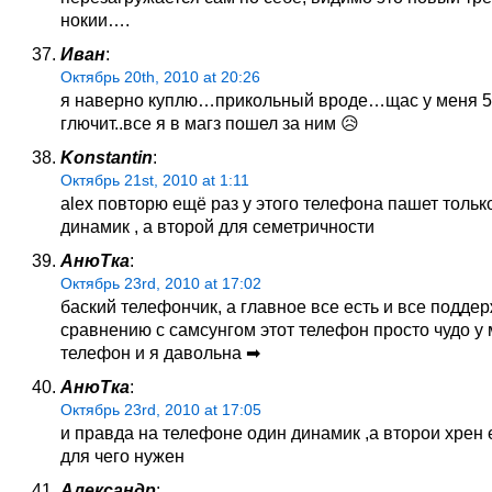
нокии….
Иван
:
Октябрь 20th, 2010 at 20:26
я наверно куплю…прикольный вроде…щас у меня 
глючит..все я в магз пошел за ним 😥
Konstantin
:
Октябрь 21st, 2010 at 1:11
alex повторю ещё раз у этого телефона пашет тольк
динамик , а второй для семетричности
АнюТка
:
Октябрь 23rd, 2010 at 17:02
баский телефончик, а главное все есть и все поддер
сравнению с самсунгом этот телефон просто чудо у 
телефон и я давольна ➡
АнюТка
:
Октябрь 23rd, 2010 at 17:05
и правда на телефоне один динамик ,а второи хрен 
для чего нужен
Александр
: