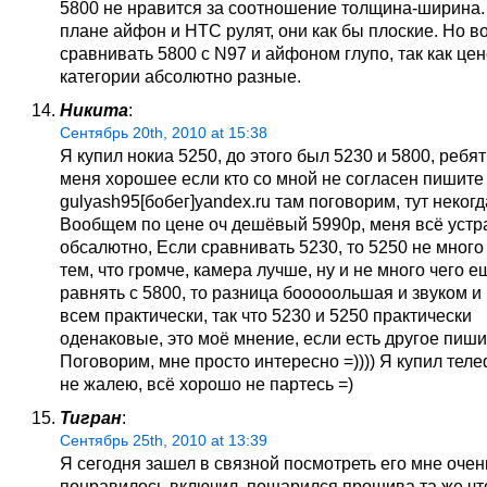
5800 не нравится за соотношение толщина-ширина.
плане айфон и НТС рулят, они как бы плоские. Но 
сравнивать 5800 с N97 и айфоном глупо, так как це
категории абсолютно разные.
Никита
:
Сентябрь 20th, 2010 at 15:38
Я купил нокиа 5250, до этого был 5230 и 5800, ребя
меня хорошее если кто со мной не согласен пишите
gulyash95[бобег]yandex.ru там поговорим, тут некогда
Вообщем по цене оч дешёвый 5990р, меня всё устр
обсалютно, Если сравнивать 5230, то 5250 не много
тем, что громче, камера лучше, ну и не много чего е
равнять с 5800, то разница бооооольшая и звуком и
всем практически, так что 5230 и 5250 практически
оденаковые, это моё мнение, если есть другое пишит
Поговорим, мне просто интересно =)))) Я купил теле
не жалею, всё хорошо не партесь =)
Тигран
:
Сентябрь 25th, 2010 at 13:39
Я сегодня зашел в связной посмотреть его мне очен
понравилось включил, пошарился прошива та же что