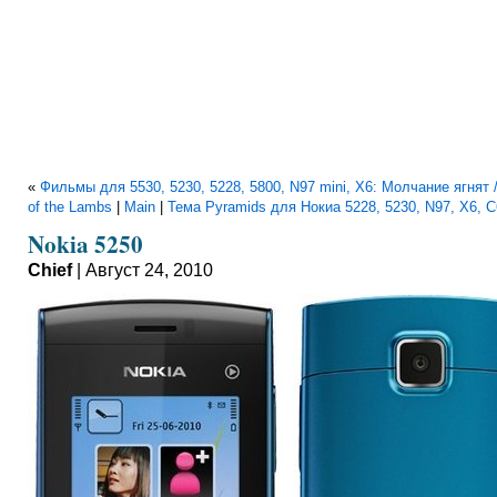
«
Фильмы для 5530, 5230, 5228, 5800, N97 mini, X6: Молчание ягнят /
of the Lambs
|
Main
|
Тема Pyramids для Нокиа 5228, 5230, N97, X6, C
Nokia 5250
Chief
| Август 24, 2010