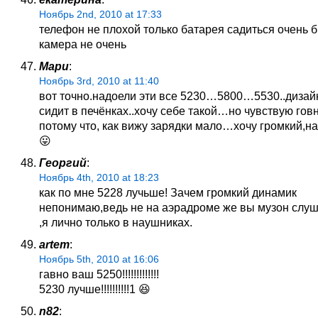
Ноябрь 2nd, 2010 at 17:33
телефон не плохой только батарея садиться очень 
камера не очень
Мари
:
Ноябрь 3rd, 2010 at 11:40
вот точно.надоели эти все 5230…5800…5530..дизай
сидит в печёнках..хочу себе такой…но чувствую гов
потому что, как вижу зарядки мало…хочу громкий,нак
😛
Георгий
:
Ноябрь 4th, 2010 at 18:23
как по мне 5228 лучьше! Зачем громкий динамик
непонимаю,ведь не на аэрадроме же вы музон слуш
,я лично только в наушниках.
artem
:
Ноябрь 5th, 2010 at 16:06
гавно ваш 5250!!!!!!!!!!!!!
5230 лучше!!!!!!!!!!1 😆
n82
: