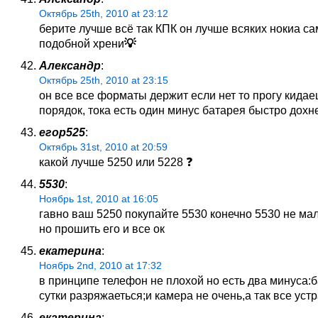
Октябрь 25th, 2010 at 23:12
берите лучше всё так КПК он лучше всяких нокиа са
подобной хрени
💡
Александр
:
Октябрь 25th, 2010 at 23:15
он все все форматы держит если нет то прогу кидае
порядок, тока есть один минус батарея быстро дохне
егор525
:
Октябрь 31st, 2010 at 20:59
какой лучше 5250 или 5228 ❓
5530
:
Ноябрь 1st, 2010 at 16:05
гавно ваш 5250 покупайте 5530 конечно 5530 не ма
но прошить его и все ок
екатерина
:
Ноябрь 2nd, 2010 at 17:32
в принципе телефон не плохой но есть два минуса:б
сутки разряжаеться;и камера не очень,а так все уст
екатерина
: