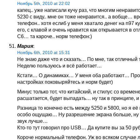
Ноябрь 5th, 2010 at 22:02
капец.. уже написали кучу раз, что многим ненравитс
5230 с виду.. мне он тоже ненравится.. а вобще… в
телефон.. хотя еслиб у меня хватало денег на n97 к
его, с клавой и очень нравится как открывается в от
С6… та кароче.. норм телефон:)
Мария
:
Ноябрь 6th, 2010 at 15:31
Не знаю даже что и сказать… По мне, так отличный 
Неделю пользуюсь и всё работает…
Кстати… О динамиках… У меня оба работают… Про
настройках поковыряйтесь и норм будет)
Минус только тот, что китайский, и стилус со времен
расшатается, будет выпадать… ну так в принципе, 
Разница то конечно есть между 5250 и 5800, но я её 
особо ощущаю… Ну разрешение экрана больше, ну 
звук лучше…
Кто-то тут говорил про USB… Да купите вы за 50 ру
Короче нормальный телефон. Уж во всяком случае 