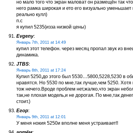
но мало того что экран маловат он размещён так что
него рамка широкая и ето его визуально уменьшает 
реально кулл)
п.с
я купил 5235(изза низкой цены)
Evgeny
:
Январь 7th, 2011 at 14:49
купил этот телефон. через месяц пропал звук из вн
динамика.
JTBS
:
Январь 8th, 2011 at 17:24
Купил 5250,до этого был 5530…5800,5228,5230 в о
нравятся. Но 5530 по мне,так лучше,чем 5250. Хотя
тож нечего.Вроде проблем нет,жалко,что экран небо
так,не плохая модель,и не дорогая. По мне,так дене
стоит.)
Егор
:
Январь 9th, 2011 at 12:01
У меня нокия 5250и вполне меня устраивает!!
артём
: