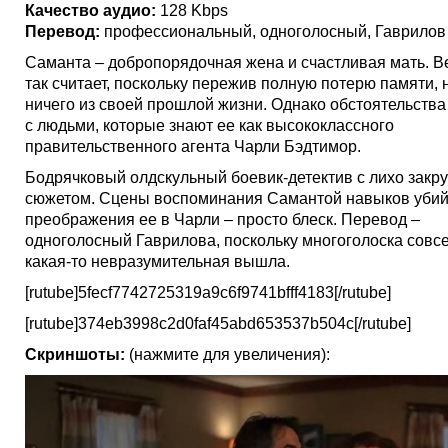
Качество аудио:
128 Kbps
Перевод:
профессиональный, одноголосный, Гаврилов
Саманта – добропорядочная жена и счастливая мать. В
так считает, поскольку пережив полную потерю памяти, 
ничего из своей прошлой жизни. Однако обстоятельства
с людьми, которые знают ее как высококлассного
правительственного агента Чарли Бэдтимор.
Бодрячковый олдскульный боевик-детектив с лихо закр
сюжетом. Сцены воспоминания Самантой навыков уби
преображения ее в Чарли – просто блеск. Перевод –
одноголосный Гаврилова, поскольку многоголоска совс
какая-то невразумительная вышла.
[rutube]5fecf7742725319a9c6f9741bfff4183[/rutube]
[rutube]374eb3998c2d0faf45abd653537b504c[/rutube]
Скриншоты:
(нажмите для увеличения):