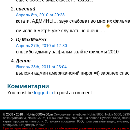
евгений
:
Апрель 8th, 2010 at 20:28
кстати, АДМИНЫ… звук слабоват во многих фильм
смысле в метрЕ уже слушать не очень….
Dj.MaxMixPro
:
Апрель 27th, 2010 at 17:30
спвсибо админу за фильм залйте фильмы 2010
Денис
:
Январь 28th, 2011 at 23:04
выложи админ американский пирог =)) заранее спаси
Комментарии
You must be
logged in
to post a comment.
© 2008 - 2018 :: Nokia-5800-s60.ru
Сенсорные телефоны Nokia 5800, Nokia 5530, 5230, 5
базе Symbian^3, Nokia C5-06, C5-03, 500, 603, 700, 701 на основе Symbian Anna, Bel
карты, прошивки и новости. Установка программ, ICQ, проигрывание видео, музыки, 
официальные дилеры Нокия.
При копировании материалов сайта - обязательно указываем активную ссылку на ис