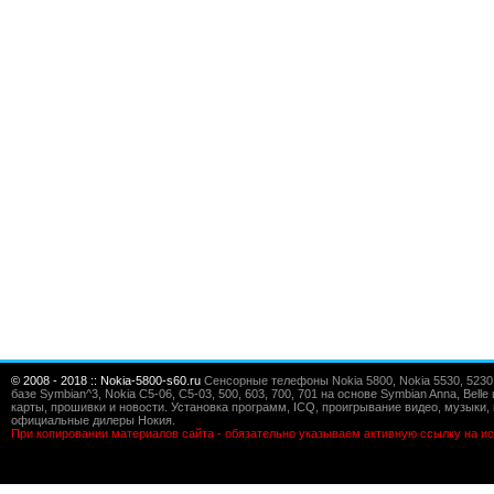
© 2008 - 2018 :: Nokia-5800-s60.ru
Сенсорные телефоны Nokia 5800, Nokia 5530, 5230, 5
базе Symbian^3, Nokia C5-06, C5-03, 500, 603, 700, 701 на основе Symbian Anna, Bel
карты, прошивки и новости. Установка программ, ICQ, проигрывание видео, музыки, 
официальные дилеры Нокия.
При копировании материалов сайта - обязательно указываем активную ссылку на ис