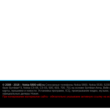
© 2008 - 2018 :: Nokia-5800-s60.ru
Сенсорные телефоны Nokia 5800, Nokia 5530, 5230, 5
базе Symbian^3, Nokia C5-06, C5-03, 500, 603, 700, 701 на основе Symbian Anna, Bel
карты, прошивки и новости. Установка программ, ICQ, проигрывание видео, музыки, 
официальные дилеры Нокия.
При копировании материалов сайта - обязательно указываем активную ссылку на ис