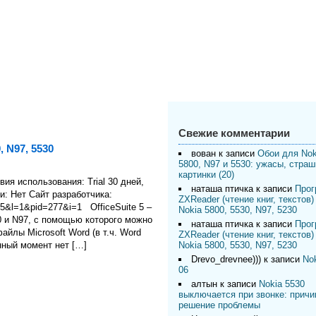
Свежие комментарии
, N97, 5530
вован
к записи
Обои для Nok
5800, N97 и 5530: ужасы, стра
картинки (20)
ия использования: Trial 30 дней,
наташа птичка
к записи
Прог
и: Нет Сайт разработчика:
ZXReader (чтение книг, текстов)
15&l=1&pid=277&i=1 OfficeSuite 5 –
Nokia 5800, 5530, N97, 5230
0 и N97, с помощью которого можно
наташа птичка
к записи
Прог
айлы Microsoft Word (в т.ч. Word
ZXReader (чтение книг, текстов)
Nokia 5800, 5530, N97, 5230
анный момент нет […]
Drevo_drevnee)))
к записи
Nok
06
алтын
к записи
Nokia 5530
выключается при звонке: причи
решение проблемы