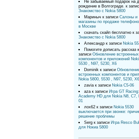
Не забываемый подарок на 
рождение в Волгограде.
к запи
Знакомство с Nokia 5800
Мариныч
к записи
Салоны и
магазины по продаже телефоно
в Москве
скачать скайп бесплатно
к з
Знакомство с Nokia 5800
Александр
к записи
Nokia 55
Помогите дописать рассказ
записи
Обновление встроенных
компонентов и приложений Noki
5530 , N97, 5230, X6
Dominik
к записи
Обновлени
встроенных компонентов и при
Nokia 5800, 5530 , N97, 5230, X
zavia
к записи
Nokia C5-06
aza
к записи
Игра GT Racing:
Academy HD для Nokia N8, C7, 
01
лох62
к записи
Nokia 5530
выключается при звонке: причи
решение проблемы
Serg
к записи
Игра Resco Bu
для Нокиа 5800