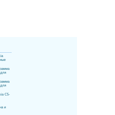
ia
шные
рамма
 для
рамма
 для
ia C5-
на и