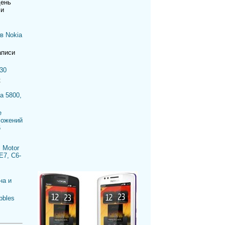
день
си
в Nokia
аписи
30
к
a 5800,
е
ложений
6
 Motor
E7, C6-
на и
bbles