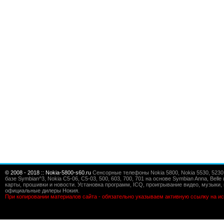
© 2008 - 2018 :: Nokia-5800-s60.ru
Сенсорные телефоны Nokia 5800, Nokia 5530, 5230, 5
базе Symbian^3, Nokia C5-06, C5-03, 500, 603, 700, 701 на основе Symbian Anna, Bel
карты, прошивки и новости. Установка программ, ICQ, проигрывание видео, музыки, 
официальные дилеры Нокия.
При копировании материалов сайта - обязательно указываем активную ссылку на ис