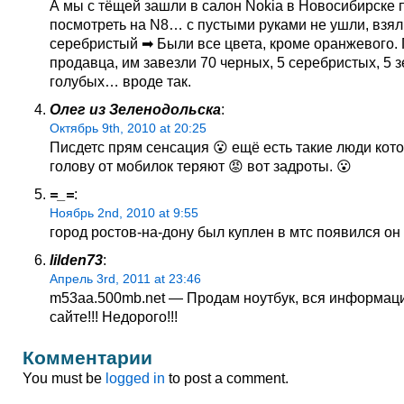
А мы с тёщей зашли в салон Nokia в Новосибирске п
посмотреть на N8… с пустыми руками не ушли, взял
серебристый ➡ Были все цвета, кроме оранжевого.
продавца, им завезли 70 черных, 5 серебристых, 5 з
голубых… вроде так.
Олег из Зеленодольска
:
Октябрь 9th, 2010 at 20:25
Писдетс прям сенсация 😮 ещё есть такие люди кот
голову от мобилок теряют 😡 вот задроты. 😮
=_=
:
Ноябрь 2nd, 2010 at 9:55
город ростов-на-дону был куплен в мтс появился он
lilden73
:
Апрель 3rd, 2011 at 23:46
m53aa.500mb.net — Продам ноутбук, вся информац
сайте!!! Недорого!!!
Комментарии
You must be
logged in
to post a comment.