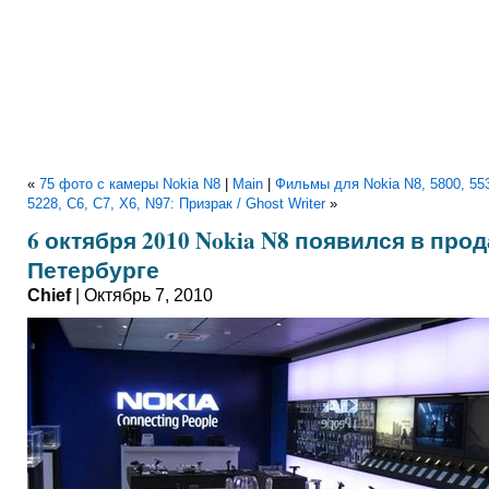
«
75 фото с камеры Nokia N8
|
Main
|
Фильмы для Nokia N8, 5800, 553
5228, C6, C7, X6, N97: Призрак / Ghost Writer
»
6 октября 2010 Nokia N8 появился в про
Петербурге
Chief
| Октябрь 7, 2010