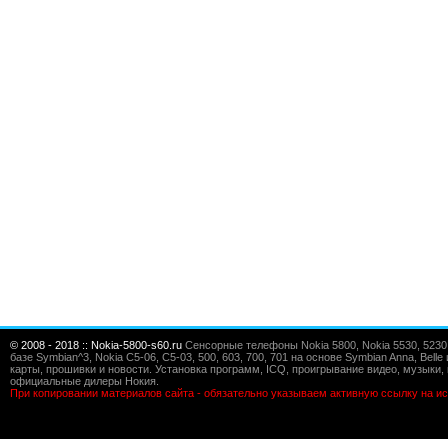
© 2008 - 2018 :: Nokia-5800-s60.ru
Сенсорные телефоны Nokia 5800, Nokia 5530, 5230, 5
базе Symbian^3, Nokia C5-06, C5-03, 500, 603, 700, 701 на основе Symbian Anna, Bel
карты, прошивки и новости. Установка программ, ICQ, проигрывание видео, музыки, 
официальные дилеры Нокия.
При копировании материалов сайта - обязательно указываем активную ссылку на ис