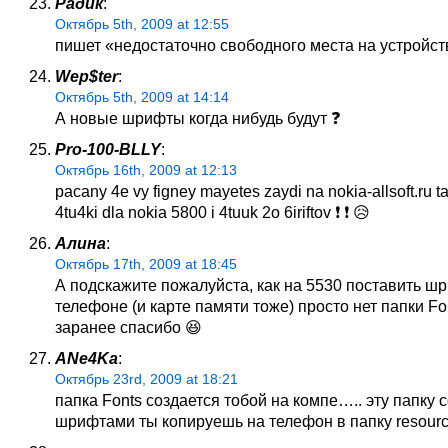
Радик
:
Октябрь 5th, 2009 at 12:55
пишет «недостаточно свободного места на устройст
Wep$ter
:
Октябрь 5th, 2009 at 14:14
А новые шрифты когда нибудь будут ❓
Pro-100-BLLY
:
Октябрь 16th, 2009 at 12:13
pacany 4e vy figney mayetes zaydi na nokia-allsoft.ru t
4tu4ki dla nokia 5800 i 4tuuk 2o 6iriftov ❗ ❗ 😥
Алина
:
Октябрь 17th, 2009 at 18:45
А подскажите пожалуйста, как на 5530 поставить шр
телефоне (и карте памяти тоже) просто нет папки Fo
заранее спасибо 😆
ANe4Ka
:
Октябрь 23rd, 2009 at 18:21
папка Fonts создается тобой на компе….. эту папку 
шрифтами ты копируешь на телефон в папку resour