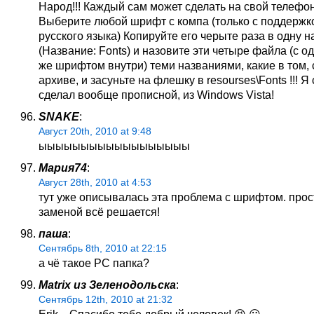
Народ!!! Каждый сам может сделать на свой телефон
Выберите любой шрифт с компа (только с поддержк
русского языка) Копируйте его черыте раза в одну н
(Название: Fonts) и назовите эти четыре файла (с о
же шрифтом внутри) теми названиями, какие в том,
архиве, и засуньте на флешку в resourses\Fonts !!! Я
сделал вообще прописной, из Windows Vista!
SNAKE
:
Август 20th, 2010 at 9:48
ыыыыыыыыыыыыыыыыыы
Мария74
:
Август 28th, 2010 at 4:53
тут уже описывалась эта проблема с шрифтом. прос
заменой всё решается!
паша
:
Сентябрь 8th, 2010 at 22:15
а чё такое PC папка?
Matrix из Зеленодольска
:
Сентябрь 12th, 2010 at 21:32
Erik—Спасибо тебе добрый человек! 😆 😮