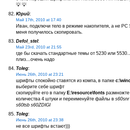
💡 💡
Юрий
:
Май 17th, 2010 at 17:40
Иван, подключи тело в режиме накопителя, а не PC S
меня получилось скопировать.
Defol_stel
:
Май 23rd, 2010 at 21:55
где бы скачать стандартные темы от 5230 или 553
плиз…очень надо
Toleg
:
Июнь 26th, 2010 at 23:21
шрифты спокойно ставятся из компа, в папке
c:\win
выберите себе шрифт
скопируйте его в папку
E:\resource\fonts
размножте 
количества 4 штуки и переименуйте файлы в
s60snr
s60tsb s60ZDIGI
Toleg
:
Июнь 26th, 2010 at 23:38
не все шрифты встают)))