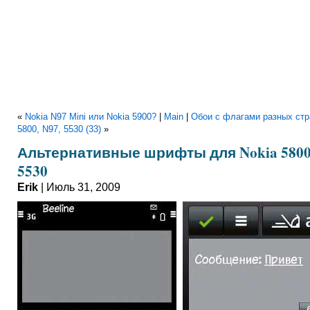
«
Nokia N97 Mini или Nokia 5900?
|
Main
|
Обои с флагами разных стр
5800, N97, 5530 (33)
»
Альтернативные шрифты для Nokia 5800,
5530
Erik
| Июль 31, 2009