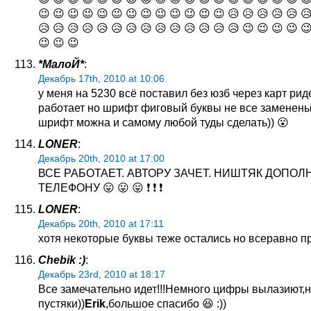
😉 😉 😉 😉 😉 😉 😉 😉 😉 😉 😉 😉 😉 😥 😥 😥 😥 😥 
😥 😥 😥 😥 😥 😥 😥 😥 😥 😥 😥 😥 😥 😥 😉 😉 😉 😉 
😉 😉 😉
*МалоЙ*
:
Декабрь 17th, 2010 at 10:06
у меня на 5230 всё поставил без юзб через карт рид
работает но шрифт фиговый буквы не все заменены
шрифт можна и самому любой туды сделать)) 😮
LONER
:
Декабрь 20th, 2010 at 17:00
ВСЕ РАБОТАЕТ. АВТОРУ ЗАЧЕТ. НИШТЯК ДОПОЛ
ТЕЛЕФОНУ 😛 😛 😛 ❗ ❗ ❗
LONER
:
Декабрь 20th, 2010 at 17:11
хотя некоторые буквы теже остались но всеравно п
Chebik :)
:
Декабрь 23rd, 2010 at 18:17
Все замечательно идет!!!Немного цифры вылазиют,н
пустяки))
Erik
,большое спасибо 😆 :))