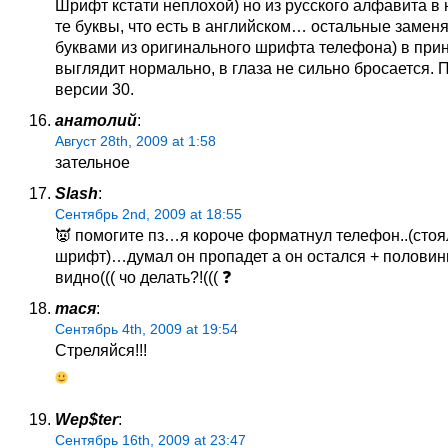
Шрифт кстати неплохой) но из русского алфавита в 
те буквы, что есть в английском… остальные замен
буквами из оригинального шрифта телефона) в при
выглядит нормально, в глаза не сильно бросается.
версии 30.
анатолий
:
Август 28th, 2009 at 1:58
зательное
Slash
:
Сентябрь 2nd, 2009 at 18:55
👿 помогите пз…я короче форматнул телефон..(стоя
шрифт)…думал он пропадет а он остался + половин
видно((( чо делать?!((( ❓
тася
:
Сентябрь 4th, 2009 at 19:54
Стреляйся!!!
Wep$ter
:
Сентябрь 16th, 2009 at 23:47