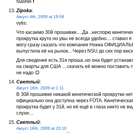
Nashel ❗
Zipoka
:
Август 4th, 2009 at 19:58
vytis:
Что касаемо 30й прошивки….Да ..неспорю кинетиче
прокрутка круто но увы не всегда удобно… ставил
могу сразу сказать что компания Нокиа ОФИЦИАЛЬ
выпустила её на рынок…Через NSU до сих пор виси
Для сведения есть 31я проша..но она будет устанав
на смарты для США …скачать её можно поставить 
не надо 😉
Светлый
:
Август 16th, 2009 at 1:11
В 30й прошивке никакой кинетической прокрутки нет 
официально она доступна через FOTA. Кинетическа
прокрутка будет у 31й, но её ещё в глаза никто не ви
слухи…
Светлый
:
Август 16th, 2009 at 23:10