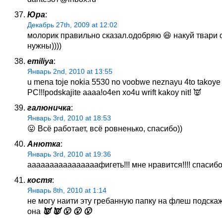
Юра
:
Декабрь 27th, 2009 at 12:02
молорик правильно сказал.одобряю 😆 накуй твари 
нужны))))
emiliya
:
Январь 2nd, 2010 at 13:55
u mena toje nokia 5530 no voobwe neznayu 4to takoye
PC!!!podskajite aaaa!o4en xo4u wrift kakoy nit! 👿
галюничка
:
Январь 3rd, 2010 at 18:53
😛 Всё работает, всё ровненько, спасибо))
Анютка
:
Январь 3rd, 2010 at 19:36
аааааааааааааааафигеть!!! мне нравится!!!! спасибо!
костя
:
Январь 8th, 2010 at 1:14
не могу наити эту гребанную папку на флеш подскаж
она
👿 👿 😮 😮 😮