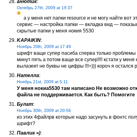
анютик
:
Октябрь 27th, 2009 at 19:37
а у меня нет папки resource и не могу найти вот 
сервис — настройка папки — вкладка вид — показы
скрытые папки у меня нокия 5530
KAPAIKIN
:
Ноябрь 20th, 2009 at 17:49
шрифт ваще супер пасиба сперва только проблемы
минут пять а потом ваще все супер!!!! кстати у меня 
вылазеет не буквы не цифры !!!=))) короч я остался р
Нателла
:
Ноябрь 21st, 2009 at 5:11
У меня нокиа5530 там написано Не возможно от
файла не поддерживается. Как быть? Помогите
Булат
:
Ноябрь 30th, 2009 at 20:56
из этих 4файлрв которые надо засунуть в фонтс пол
шрифт?
Павлик =)
: