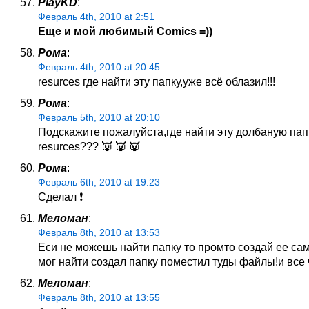
PlayKD
:
Февраль 4th, 2010 at 2:51
Еще и мой любимый Comics =))
Рома
:
Февраль 4th, 2010 at 20:45
resurсes где найти эту папку,уже всё облазил!!!
Рома
:
Февраль 5th, 2010 at 20:10
Подскажите пожалуйста,где найти эту долбаную пап
resurсes??? 👿 👿 👿
Рома
:
Февраль 6th, 2010 at 19:23
Сделал ❗
Меломан
:
Февраль 8th, 2010 at 13:53
Еси не можешь найти папку то промто создай ее са
мог найти создал папку поместил туды файлы!и все 
Меломан
:
Февраль 8th, 2010 at 13:55