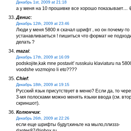
Декабрь 1st, 2009 at 21:18
а у меня на 10 прошивке все хорошо показывает… 
Денис
:
Декабрь 12th, 2009 at 23:46
Люди у меня 5800 я скачал шрифт , но он почему-то
устанавливаеться ! пишиться что формат не подходит
делать ?
mazai
:
Декабрь 17th, 2009 at 16:09
podskojite,kak mne postavit’ russkuiu klaviaturu na 5800
voodshe vozmojno li eto????
Chief
:
Декабрь 18th, 2009 at 19:15
Русский язык присутствует в меню? Если да, то чере
3-мя полосками можно менять языки ввода (см. вто
скриншот).
Колюнчик
:
Декабрь 26th, 2009 at 22:26
если еще шрифты будут,киньте на мыло,плиззз-
dantes87@inbox.ru