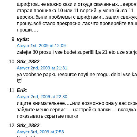
шрифтов..не важно каки и откуда скачанных…вероят
старая прошивка
10
или 11 версий..у меня была 11
версия..были проблемы с шрифтами…залил свежу
прошу..всё стало прекрасно..так что проверяйте ва
проши….
vytis
:
Август 1st, 2009 at 12:09
zalejte 30 prosu,i vse budet super!!!!!!,a 21 eto uze starjo:
Stix_2882
:
Август 2nd, 2009 at 21:31
ya voobshe papku resource nayti ne mogu. delal vse ka
👿
Erik
:
Август 2nd, 2009 at 22:30
ищите внимательнее…..или возможно она у вас скр
зайдите меню сервис — настройка папки — вкладка
показывать скрытые папки
Stix_2882
:
Август 3rd, 2009 at 7:53