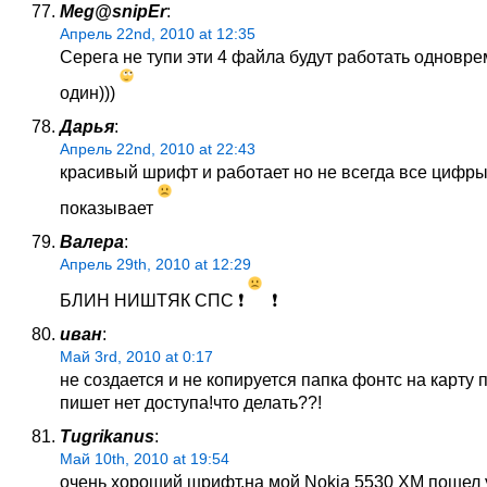
Meg@snipEr
:
Апрель 22nd, 2010 at 12:35
Серега не тупи эти 4 файла будут работать одновре
один)))
Дарья
:
Апрель 22nd, 2010 at 22:43
красивый шрифт и работает но не всегда все цифр
показывает
Валера
:
Апрель 29th, 2010 at 12:29
БЛИН НИШТЯК СПС ❗
❗
иван
:
Май 3rd, 2010 at 0:17
не создается и не копируется папка фонтс на карту 
пишет нет доступа!что делать??!
Tugrikanus
:
Май 10th, 2010 at 19:54
очень хороший шрифт.на мой Nokia 5530 XM пошел у