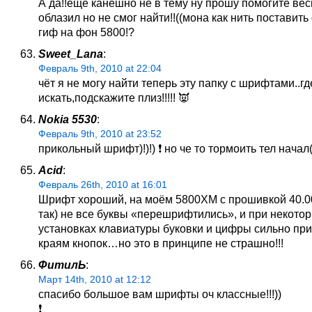
А да!!еще канешно не в тему ну прошу помогите вес
облазил но не смог найти!!((мона как нить поставит
гиф на фон 5800!?
Sweet_Lana
:
Февраль 9th, 2010 at 22:04
чёт я не могу найти теперь эту папку с шрифтами..гд
искать,подскажите плиз!!!!! 👿
Nokia 5530
:
Февраль 9th, 2010 at 23:52
прикольный шрифт)!)!) ❗ но че то тормоить тел начал(
Acid
:
Февраль 26th, 2010 at 16:01
Шрифт хороший, на моём 5800ХМ с прошивкой 40.00
так) не все буквы «перешрифтились», и при некото
установках клавиатуры буковки и цифры сильно пр
краям кнопок…но это в принципе не страшно!!!
ФитилЬ
:
Март 14th, 2010 at 12:12
спасибо большое вам шрифты оч классные!!!))
❗