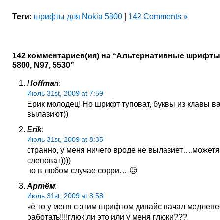
Теги:
шрифты для Nokia 5800
|
142 Comments »
142 комментариев(ия) на “Альтернативные шрифты 
5800, N97, 5530”
Hoffman
:
Июль 31st, 2009 at 7:59
Ерик молодец! Но шрифт туповат, буквы из клавы в
вылазиют))
Erik
:
Июль 31st, 2009 at 8:35
странно, у меня ничего вроде не вылазиет….можетя
слеповат))))
но в любом случае сорри… 😥
Артём
:
Июль 31st, 2009 at 8:58
чё то у меня с этим шрифтом дивайс начал медлене
работать!!!!глюк ли это или у меня глюки???