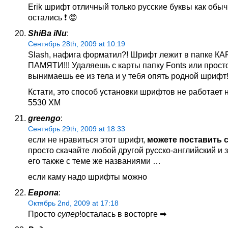
Erik шрифт отличный только русские буквы как обы
остались ❗ 😡
ShiBa iNu
:
Сентябрь 28th, 2009 at 10:19
Slash, нафига форматил?! Шрифт лежит в папке К
ПАМЯТИ!!! Удаляешь с карты папку Fonts или прост
вынимаешь ее из тела и у тебя опять родной шрифт
Кстати, это способ установки шрифтов не работает 
5530 XM
greengo
:
Сентябрь 29th, 2009 at 18:33
если не нравиться этот шрифт,
можете поставить 
просто скачайте любой другой русско-английский и 
его также с теме же названиями …
если каму надо шрифты можно
Европа
:
Октябрь 2nd, 2009 at 17:18
Просто
супер
!осталась в восторге ➡