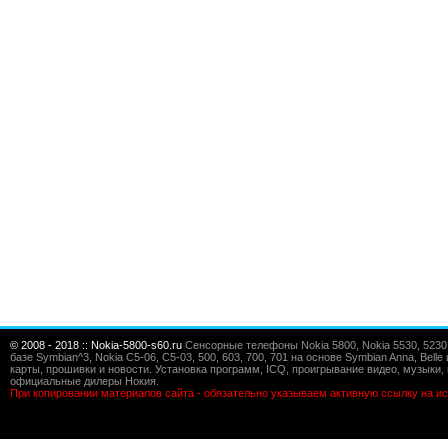
© 2008 - 2018 :: Nokia-5800-s60.ru
Сенсорные телефоны Nokia 5800, Nokia 5530, 5230, 5
базе Symbian^3, Nokia C5-06, C5-03, 500, 603, 700, 701 на основе Symbian Anna, Bel
карты, прошивки и новости. Установка программ, ICQ, проигрывание видео, музыки, 
официальные дилеры Нокия.
При копировании материалов сайта - обязательно указываем активную ссылку на ис