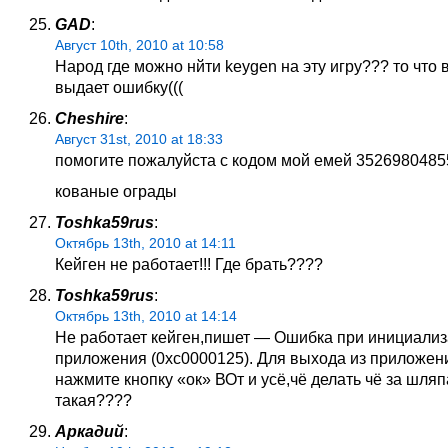
GAD
:
Август 10th, 2010 at 10:58
Народ где можно нйти keygen на эту игру??? то что 
выдает ошибку(((
Cheshire
:
Август 31st, 2010 at 18:33
помогите пожалуйста с кодом мой емей 352698048
кованые ограды
Toshka59rus
:
Октябрь 13th, 2010 at 14:11
Кейген не работает!!! Где брать????
Toshka59rus
:
Октябрь 13th, 2010 at 14:14
Не работает кейген,пишет — Ошибка при инициали
приложения (0xc0000125). Для выхода из приложен
нажмите кнопку «ок» ВОт и усё,чё делать чё за шляп
такая????
Аркадий
: