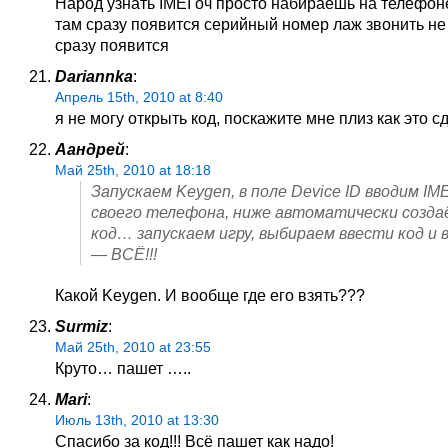
Народ узнать IMEI оч просто набираешь на телефон
там сразу появится серийный номер лаж звонить не
сразу появится
Dariannka
:
Апрель 15th, 2010 at 8:40
я не могу открыть код, поскажите мне плиз как это с
Аандрей
:
Май 25th, 2010 at 18:18
Запускаем Keygen, в поле Device ID вводим IME
своего телефона, ниже автоматически созд
код… запускаем игру, выбираем ввести код и 
— ВСЁ!!!
Какой Keygen. И вообще где его взять???
Surmiz
:
Май 25th, 2010 at 23:55
Круто… пашет …..
Mari
:
Июль 13th, 2010 at 13:30
Спасибо за код!!! Всё пашет как надо!