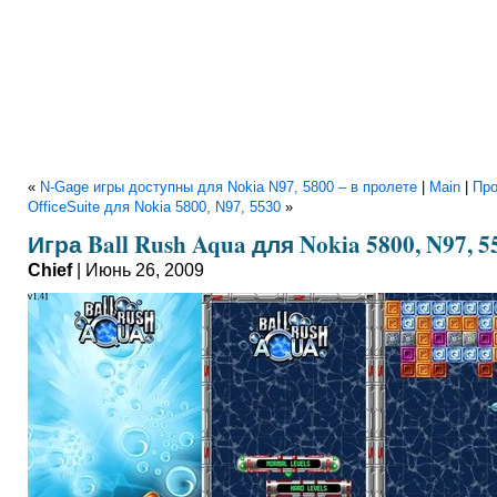
«
N-Gage игры доступны для Nokia N97, 5800 – в пролете
|
Main
|
Пр
OfficeSuite для Nokia 5800, N97, 5530
»
Игра Ball Rush Aqua для Nokia 5800, N97, 5
Chief
| Июнь 26, 2009