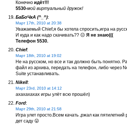
Конечно
идёт!!!
5530-
мой виртуальный дружок!
БаБоЧкА (^_^)
:
Март 17th, 2010 at 20:38
Уважаемый Chief,я бы хотела спросить,игра на русс
И куда и как надо скачивать?? 😐
Я не знаю(((
Телефон 5530.
Chief
:
Март 18th, 2010 at 19:02
Не на русском, но все и так должно быть понятно. Р
файл из архива, передать на телефон, либо через N
Suite устанавливать.
Nikell
:
Март 23rd, 2010 at 14:12
ахахахахах игры улёт всю прошёл)
Ford
:
Март 29th, 2010 at 21:58
Игра улет просто.Всем качать ,ржал как пятилетний 
дет саду 😛