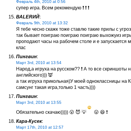
Февраль 4th, 2010 at 0:56
супер игра. Всем рекомендую ❗ ❗ ❗
ВАLERИЙ
:
Февраль 9th, 2010 at 13:32
Я тебе чесно скажк тоже ставлю такие прилы с угро
так бывает поиграю поиграю поиграю выхожуиз игр
проподают часы на рабочем столе и е запускается м
клас
Пингвин
:
Март 3rd, 2010 at 13:54
Народ,а игруха на русском?? ❗ А то все скриншоты н
английского))) 👿
а так игруха прикольная)У моей одноклассницы на 
самсунг такая игра,только 1 часть))))
Пингвин
:
Март 3rd, 2010 at 13:55
Обязательно скачаю))))) 😮 😈 💡
😛 😆 ❗
Кара-Кусек
:
Март 17th, 2010 at 12:57