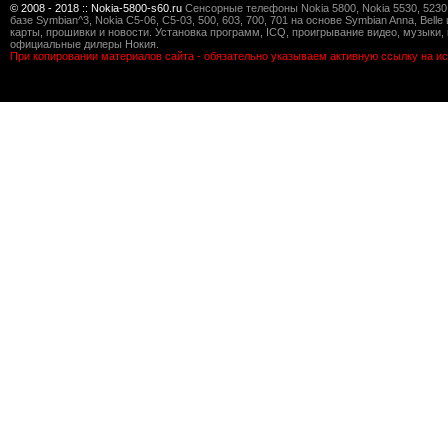
© 2008 - 2018 :: Nokia-5800-s60.ru
Сенсорные телефоны Nokia 5800, Nokia 5530, 5230, 5
базе Symbian^3, Nokia C5-06, C5-03, 500, 603, 700, 701 на основе Symbian Anna, Bel
карты, прошивки и новости. Установка программ, ICQ, проигрывание видео, музыки, 
официальные дилеры Нокия.
При копировании материалов сайта - обязательно указываем активную ссылку на ис