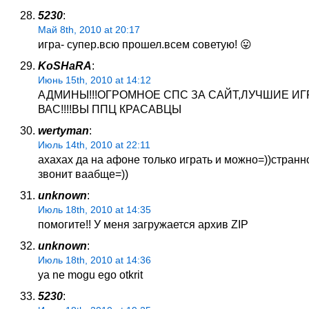
5230
:
Май 8th, 2010 at 20:17
игра- супер.всю прошел.всем советую! 😛
KoSHaRA
:
Июнь 15th, 2010 at 14:12
АДМИНЫ!!!ОГРОМНОЕ СПС ЗА САЙТ,ЛУЧШИЕ ИГ
ВАС!!!!ВЫ ППЦ КРАСАВЦЫ
wertyman
:
Июль 14th, 2010 at 22:11
ахахах да на афоне только играть и можно=))странно
звонит ваабще=))
unknown
:
Июль 18th, 2010 at 14:35
помогите!! У меня загружается архив ZIP
unknown
:
Июль 18th, 2010 at 14:36
ya ne mogu ego otkrit
5230
: