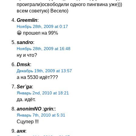
проиграли)освободили одного пингвина уже)))
всем советую) Весело)
Greemlin
:
Ноябрь 28th, 2009 at 0:17
😀 прошел на 99%
sandro
:
Ноябрь 28th, 2009 at 16:48
ну и что?
Dmsk
:
Декабрь 19th, 2009 at 13:57
а на 5530 идёт???
Ser`ga
:
Январь 2nd, 2010 at 18:21
да. идёт.
anonimNO :grin:
:
Январь 7th, 2010 at 5:31
Сцупер !!!
аня
: