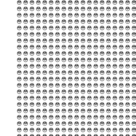
😳 😳 😳 😳 😳 😳 😳 😳 😳 😳 😳 😳 😳 😳 😳 😳 😳 😳 😳 😳 😳 😳 😳 😳 😳 😳 😳 😳 😳 😳 😳 😳 😳 😳 😳 😳 😳 😳 😳 😳 😳 😳 😳 😳 😳 😳 😳 😳 😳 😳 😳 😳 😳 😳 😳 😳 😳 😳 😳 😳 😳 😳 😳 😳 😳 😳 😳 😳 😳 😳 😳 😳 😳 😳 😳 😳 😳 😳 😳 😳 😳 😳 😳 😳 😳 😳 😳 😳 😳 😳 😳 😳 😳 😳 😳 😳 😳 😳 😳 😳 😳 😳 😳 😳 😳 😳 😳 😳 😳 😳 😳 😳 😳 😳 😳 😳 😳 😳 😳 😳 😳 😳 😳 😳 😳 😳 😳 😳 😳 😳 😳 😳 😳 😳 😳 😳 😳 😳 😳 😳 😳 😳 😳 😳 😳 😳 😳 😳 😳 😳 😳 😳 😳 😳 😳 😳 😳 😳 😳 😳 😳 😳 😳 😳 😳 😳 😳 😳 😳 😳 😳 😳 😳 😳 😳 😳 😳 😳 😳 😳 😳 😳 😳 😳 😳 😳 😳 😳 😳 😳 😳 😳 😳 😳 😳 😳 😳 😳 😳 😳 😳 😳 😳 😳 😳 😳 😳 😳 😳 😳 😳 😳 😳 😳 😳 😳 😳 😳 😳 😳 😳 😳 😳 😳 😳 😳 😳 😳 😳 😳 😳 😳 😳 😳 😳 😳 😳 😳 😳 😳 😳 😳 😳 😳 😳 😳 😳 😳 😳 😳 😳 😳 😳 😳 😳 😳 😳 😳 😳 😳 😳 😳 😳 😳 😳 😳 😳 😳 😳 😳 😳 😳 😳 😳 😳 😳 😳 😳 😳 😳 😳 😳 😳 😳 😳 😳 😳 😳 😳 😳 😳 😳 😳 😳 😳 😳 😳 😳 😳 😳 😳 😳 😳 😳 😳 😳 😳 😳 😳 😳 😳 😳 😳 😳 😳 😳 😳 😳 😳 😳 😳 😳 😳 😳 😳 😳 😳 😳 😳 😳 😳 😳 😳 😳 😳 😳 😳 😳 😳 😳 😳 😳 😳 😳 😳 😳 😳 😳 😳 😳 😳 😳 😳 😳 😳 😳 😳 😳 😳 😳 😳 😳 😳 😳 😳 😳 😳 😳 😳 😳 😳 😳 😳 😳 😳 😳 😳 😳 😳 😳 😳 😳 😳 😳 😳 😳 😳 😳 😳 😳 😳 😳 😳 😳 😳 😳 😳 😳 😳 😳 😳 😳 😳 😳 😳 😳 😳 😳 😳 😳 😳 😳 😳 😳 😳 😳 😳 😳 😳 😳 😳 😳 😳 😳 😳 😳 😳 😳 😳 😳 😳 😳 😳 😳 😳 😳 😳 😳 😳 😳 😳 😳 😳 😳 😳 😳 😳 😳 😳 😳 😳 😳 😳 😳 😳 😳 😳 😳 😳 😳 😳 😳 😳 😳 😳 😳 😳 😳 😳 😳 😳 😳 😳 😳 😳 😳 😳 😳 😳 😳 😳 😳 😳 😳 😳 😳 😳 😳 😳 😳 😳 😳 😳 😳 😳 😳 😳 😳 😳 😳 😳 😳 😳 😳 😳 😳 😳 😳 😳 😳 😳 😳 😳 😳 😳 😳 😳 😳 😳 😳 😳 😳 😳 😳 😳 😳 😳 😳 😳 😳 😳 😳 😳 😳 😳 😳 😳 😳 😳 😳 😳 😳 😳 😳 😳 😳 😳 😳 😳 😳 😳 😳 😳 😳 😳 😳 😳 😳 😳 😳 😳 😳 😳 😳 😳 😳 😳 😳 😳 😳 😳 😳 😳 😳 😳 😳 😳 😳 😳 😳 😳 😳 😳 😳 😳 😳 😳 😳 😳 😳 😳 😳 😳 😳 😳 😳 😳 😳 😳 😳 😳 😳 😳 😳 😳 😳 😳 😳 😳 😳 😳 😳 😳 😳 😳 😳 😳 😳 😳 😳 😳 😳 😳 😳 😳 😳 😳 😳 😳 😳 😳 😳 😳 😳 😳 😳 😳 😳 😳 😳 😳 😳 😳 😳 😳 😳 😳 😳 😳 😳 😳 😳 😳 😳 😳 😳 😳 😳 😳 😳 😳 😳 😳 😳 😳 😳 😳 😳 😳 😳 😳 😳 😳 😳 😳 😳 😳 😳 😳 😳 😳 😳 😳 😳 😳 😳 😳 😳 😳 😳 😳 😳 😳 😳 😳 😳 😳 😳 😳 😳 😳 😳 😳 😳 😳 😳 😳 😳 😳 😳 😳 😳 😳 😳 😳 😳 😳 😳 😳 😳 😳 😳 😳 😳 😳 😳 😳 😳 😳 😳 😳 😳 😳 😳 😳 😳 😳 😳 😳 😳 😳 😳 😳 😳 😳 😳 😳 😳 😳 😳 😳 😳 😳 😳 😳 😳 😳 😳 😳 😳 😳 😳 😳 😳 😳 😳 😳 😳 😳 😳 😳 😳 😳 😳 😳 😳 😳 😳 😳 😳 😳 😳 😳 😳 😳 😳 😳 😳 😳 😳 😳 😳 😳 😳 😳 😳 😳 😳 😳 😳 😳 😳 😳 😳 😳 😳 😳 😳 😳 😳 😳 😳 😳 😳 😳 😳 😳 😳 😳 😳 😳 😳 😳 😳 😳 😳 😳 😳 😳 😳 😳 😳 😳 😳 😳 😳 😳 😳 😳 😳 😳 😳 😳 😳 😳 😳 😳 😳 😳 😳 😳 😳 😳 😳 😳 😳 😳 😳 😳 😳 😳 😳 😳 😳 😳 😳 😳 😳 😳 😳 😳 😳 😳 😳 😳 😳 😳 😳 😳 😳 😳 😳 😳 😳 😳 😳 😳 😳 😳 😳 😳 😳 😳 😳 😳 😳 😳 😳 😳 😳 😳 😳 😳 😳 😳 😳 😳 😳 😳 😳 😳 😳 😳 😳 😳 😳 😳 😳 😳 😳 😳 😳 😳 😳 😳 😳 😳 😳 😳 😳 😳 😳 😳 😳 😳 😳 😳 😳 😳 😳 😳 😳 😳 😳 😳 😳 😳 😳 😳 😳 😳 😳 😳 😳 😳 😳 😳 😳 😳 😳 😳 😳 😳 😳 😳 😳 😳 😳 😳 😳 😳 😳 😳 😳 😳 😳 😳 😳 😳 😳 😳 😳 😳 😳 😳 😳 😳 😳 😳 😳 😳 😳 😳 😳 😳 😳 😳 😳 😳 😳 😳 😳 😳 😳 😳 😳 😳 😳 😳 😳 😳 😳 😳 😳 😳 😳 😳 😳 😳 😳 😳 😳 😳 😳 😳 😳 😳 😳 😳 😳 😳 😳 😳 😳 😳 😳 😳 😳 😳 😳 😳 😳 😳 😳 😳 😳 😳 😳 😳 😳 😳 😳 😳 😳 😳 😳 😳 😳 😳 😳 😳 😳 😳 😳 😳 😳 😳 😳 😳 😳 😳 😳 😳 😳 😳 😳 😳 😳 😳 😳 😳 😳 😳 😳 😳 😳 😳 😳 😳 😳 😳 😳 😳 😳 😳 😳 😳 😳 😳 😳 😳 😳 😳 😳 😳 😳 😳 😳 😳 😳 😳 😳 😳 😳 😳 😳 😳 😳 😳 😳 😳 😳 😳 😳 😳 😳 😳 😳 😳 😳 😳 😳 😳 😳 😳 😳 😳 😳 😳 😳 😳 😳 😳 😳 😳 😳 😳 😳 😳 😳 😳 😳 😳 😳 😳 😳 😳 😳 😳 😳 😳 😳 😳 😳 😳 😳 😳 😳 😳 😳 😳 😳 😳 😳 😳 😳 😳 😳 😳 😳 😳 😳 😳 😳 😳 😳 😳 😳 😳 😳 😳 😳 😳 😳 😳 😳 😳 😳 😳 😳 😳 😳 😳 😳 😳 😳 😳 😳 😳 😳 😳 😳 😳 😳 😳 😳 😳 😳 😳 😳 😳 😳 😳 😳 😳 😳 😳 😳 😳 😳 😳 😳 😳 😳 😳 😳 😳 😳 😳 😳 😳 😳 😳 😳 😳 😳 😳 😳 😳 😳 😳 😳 😳 😳 😳 😳 😳 😳 😳 😳 😳 😳 😳 😳 😳 😳 😳 😳 😳 😳 😳 😳 😳 😳 😳 😳 😳 😳 😳 😳 😳 😳 😳 😳 😳 😳 😳 😳 😳 😳 😳 😳 😳 😳 😳 😳 😳 😳 😳 😳 😳 😳 😳 😳 😳 😳 😳 😳 😳 😳 😳 😳 😳 😳 😳 😳 😳 😳 😳 😳 😳 😳 😳 😳 😳 😳 😳 😳 😳 😳 😳 😳 😳 😳 😳 😳 😳 😳 😳 😳 😳 😳 😳 😳 😳 😳 😳 😳 😳 😳 😳 😳 😳 😳 😳 😳 😳 😳 😳 😳 😳 😳 😳 😳 😳 😳 😳 😳 😳 😳 😳 😳 😳 😳 😳 😳 😳 😳 😳 😳 😳 😳 😳 😳 😳 😳 😳 😳 😳 😳 😳 😳 😳 😳 😳 😳 😳 😳 😳 😳 😳 😳 😳 😳 😳 😳 😳 😳 😳 😳 😳 😳 😳 😳 😳 😳 😳 😳 😳 😳 😳 😳 😳 😳 😳 😳 😳 😳 😳 😳 😳 😳 😳 😳 😳 😳 😳 😳 😳 😳 😳 😳 😳 😳 😳 😳 😳 😳 😳 😳 😳 😳 😳 😳 😳 😳 😳 😳 😳 😳 😳 😳 😳 😳 😳 😳 😳 😳 😳 😳 😳 😳 😳 😳 😳 😳 😳 😳 😳 😳 😳 😳 😳 😳 😳 😳 😳 😳 😳 😳 😳 😳 😳 😳 😳 😳 😳 😳 😳 😳 😳 😳 😳 😳 😳 😳 😳 😳 😳 😳 😳 😳 😳 😳 😳 😳 😳 😳 😳 😳 😳 😳 😳 😳 😳 😳 😳 😳 😳 😳 😳 😳 😳 😳 😳 😳 😳 😳 😳 😳 😳 😳 😳 😳 😳 😳 😳 😳 😳 😳 😳 😳 😳 😳 😳 😳 😳 😳 😳 😳 😳 😳 😳 😳 😳 😳 😳 😳 😳 😳 😳 😳 😳 😳 😳 😳 😳 😳 😳 😳 😳 😳 😳 😳 😳 😳 😳 😳 😳 😳 😳 😳 😳 😳 😳 😳 😳 😳 😳 😳 😳 😳 😳 😳 😳 😳 😳 😳 😳 😳 😳 😳 😳 😳 😳 😳 😳 😳 😳 😳 😳 😳 😳 😳 😳 😳 😳 😳 😳 😳 😳 😳 😳 😳 😳 😳 😳 😳 😳 😳 😳 😳 😳 😳 😳 😳 😳 😳 😳 😳 😳 😳 😳 😳 😳 😳 😳 😳 😳 😳 😳 😳 😳 😳 😳 😳 😳 😳 😳 😳 😳 😳 😳 😳 😳 😳 😳 😳 😳 😳 😳 😳 😳 😳 😳 😳 😳 😳 😳 😳 😳 😳 😳 😳 😳 😳 😳 😳 😳 😳 😳 😳 😳 😳 😳 😳 😳 😳 😳 😳 😳 😳 😳 😳 😳 😳 😳 😳 😳 😳 😳 😳 😳 😳 😳 😳 😳 😳 😳 😳 😳 😳 😳 😳 😳 😳 😳 😳 😳 😳 😳 😳 😳 😳 😳 😳 😳 😳 😳 😳 😳 😳 😳 😳 😳 😳 😳 😳 😳 😳 😳 😳 😳 😳 😳 😳 😳 😳 😳 😳 😳 😳 😳 😳 😳 😳 😳 😳 😳 😳 😳 😳 😳 😳 😳 😳 😳 😳 😳 😳 😳 😳 😳 😳 😳 😳 😳 😳 😳 😳 😳 😳 😳 😳 😳 😳 😳 😳 😳 😳 😳 😳 😳 😳 😳 😳 😳 😳 😳 😳 😳 😳 😳 😳 😳 😳 😳 😳 😳 😳 😳 😳 😳 😳 😳 😳 😳 😳 😳 😳 😳 😳 😳 😳 😳 😳 😳 😳 😳 😳 😳 😳 😳 😳 😳 😳 😳 😳 😳 😳 😳 😳 😳 😳 😳 😳 😳 😳 😳 😳 😳 😳 😳 😳 😳 😳 😳 😳 😳 😳 😳 😳 😳 😳 😳 😳 😳 😳 😳 😳 😳 😳 😳 😳 😳 😳 😳 😳 😳 😳 😳 😳 😳 😳 😳 😳 😳 😳 😳 😳 😳 😳 😳 😳 😳 😳 😳 😳 😳 😳 😳 😳 😳 😳 😳 😳 😳 😳 😳 😳 😳 😳 😳 😳 😳 😳 😳 😳 😳 😳 😳 😳 😳 😳 😳 😳 😳 😳 😳 😳 😳 😳 😳 😳 😳 😳 😳 😳 😳 😳 😳 😳 😳 😳 😳 😳 😳 😳 😳 😳 😳 😳 😳 😳 😳 😳 😳 😳 😳 😳 😳 😳 😳 😳 😳 😳 😳 😳 😳 😳 😳 😳 😳 😳 😳 😳 😳 😳 😳 😳 😳 😳 😳 😳 😳 😳 😳 😳 😳 😳 😳 😳 😳 😳 😳 😳 😳 😳 😳 😳 😳 😳 😳 😳 😳 😳 😳 😳 😳 😳 😳 😳 😳 😳 😳 😳 😳 😳 😳 😳 😳 😳 😳 😳 😳 😳 😳 😳 😳 😳 😳 😳 😳 😳 😳 😳 😳 😳 😳 😳 😳 😳 😳 😳 😳 😳 😳 😳 😳 😳 😳 😳 😳 😳 😳 😳 😳 😳 😳 😳 😳 😳 😳 😳 😳 😳 😳 😳 😳 😳 😳 😳 😳 😳 😳 😳 😳 😳 😳 😳 😳 😳 😳 😳 😳 😳 😳 😳 😳 😳 😳 😳 😳 😳 😳 😳 😳 😳 😳 😳 😳 😳 😳 😳 😳 😳 😳 😳 😳 😳 😳 😳 😳 😳 😳 😳 😳 😳 😳 😳 😳 😳 😳 😳 😳