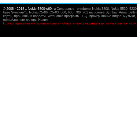
© 2008 - 2018 :: Nokia-5800-s60.ru
Сенсорные телефоны Nokia 5800, Nokia 5530, 5230, 5
базе Symbian^3, Nokia C5-06, C5-03, 500, 603, 700, 701 на основе Symbian Anna, Bel
карты, прошивки и новости. Установка программ, ICQ, проигрывание видео, музыки, 
официальные дилеры Нокия.
При копировании материалов сайта - обязательно указываем активную ссылку на ис