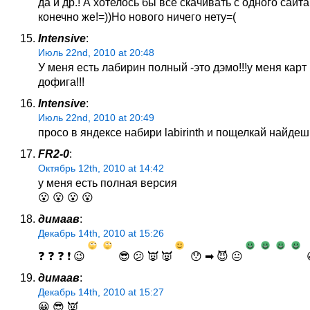
да и др.! А хотелось бы все скачивать с одного сайта
конечно же!=))Но нового ничего нету=(
Intensive
:
Июль 22nd, 2010 at 20:48
У меня есть лабирин полный -это дэмо!!!у меня карт
дофига!!!
Intensive
:
Июль 22nd, 2010 at 20:49
просо в яндексе набири labirinth и пощелкай найдеш
FR2-0
:
Октябрь 12th, 2010 at 14:42
у меня есть полная версия
😮 😮 😮 😮
димаав
:
Декабрь 14th, 2010 at 15:26
❓ ❓ ❓ ❗ 😉
😎 😕 👿 👿
😯 ➡ 😈 😐

димаав
:
Декабрь 14th, 2010 at 15:27
😀 😎 👿