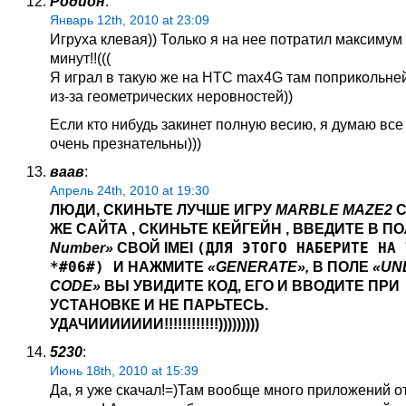
Родион
:
Январь 12th, 2010 at 23:09
Игруха клевая)) Только я на нее потратил максимум
минут!!(((
Я играл в такую же на HTC max4G там поприкольне
из-за геометрических неровностей))
Если кто нибудь закинет полную весию, я думаю все
очень презнательны)))
ваав
:
Апрель 24th, 2010 at 19:30
ЛЮДИ, СКИНЬТЕ ЛУЧШЕ ИГРУ
MARBLE MAZE2
С
ЖЕ САЙТА , СКИНЬТЕ КЕЙГЕЙН , ВВЕДИТЕ В П
Number»
СВОЙ IMEI
(ДЛЯ
ЭТОГО НАБЕРИТЕ НА 
*#06#)
И НАЖМИТЕ
«GENERATE»,
В ПОЛЕ
«UN
CODE»
ВЫ УВИДИТЕ КОД, ЕГО И ВВОДИТЕ ПРИ
УСТАНОВКЕ И НЕ ПАРЬТЕСЬ.
УДАЧИИИИИИИ!!!!!!!!!!!!)))))))))
5230
:
Июнь 18th, 2010 at 15:39
Да, я уже скачал!=)Там вообще много приложений от 