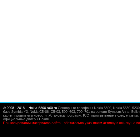
© 2008 - 2018 :: Nokia-5800-s60.ru
Сенсорные телефоны Nokia 5800, Nokia 5530, 5230, 5
базе Symbian^3, Nokia C5-06, C5-03, 500, 603, 700, 701 на основе Symbian Anna, Bel
карты, прошивки и новости. Установка программ, ICQ, проигрывание видео, музыки, 
официальные дилеры Нокия.
При копировании материалов сайта - обязательно указываем активную ссылку на ис