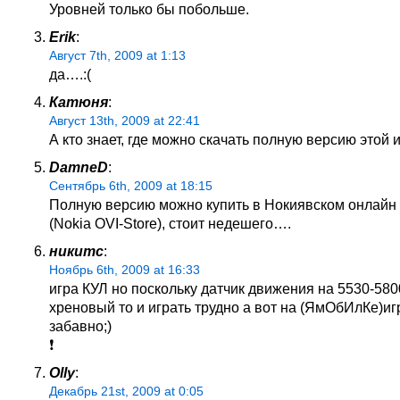
Уровней только бы побольше.
Erik
:
Август 7th, 2009 at 1:13
да….:(
Катюня
:
Август 13th, 2009 at 22:41
А кто знает, где можно скачать полную версию этой 
DamneD
:
Сентябрь 6th, 2009 at 18:15
Полную версию можно купить в Нокиявском онлайн
(Nokia OVI-Store), стоит недешего….
никитс
:
Ноябрь 6th, 2009 at 16:33
игра КУЛ но поскольку датчик движения на 5530-580
хреновый то и играть трудно а вот на (ЯмОбИлКе)иг
забавно;)
❗
Olly
:
Декабрь 21st, 2009 at 0:05