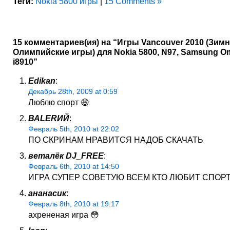
Теги:
Nokia 5800 игры
|
15 Comments »
15 комментариев(ия) на “Игры Vancouver 2010 (Зим
Олимпийские игры) для Nokia 5800, N97, Samsung O
i8910”
Edikan
:
Декабрь 28th, 2009 at 0:59
Люблю спорт 😆
ВАLERИЙ
:
Февраль 5th, 2010 at 22:02
ПО СКРИНАМ НРАВИТСЯ НАДОБ СКАЧАТЬ
веталёк DJ_FREE
:
Февраль 6th, 2010 at 14:50
ИГРА СУПЕР СОВЕТУЮ ВСЕМ КТО ЛЮБИТ СПОРТ)
ананасик
:
Февраль 8th, 2010 at 19:17
ахрененая игра 😳