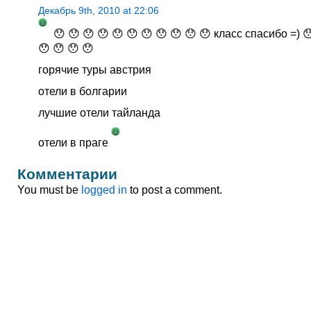
Декабрь 9th, 2010 at 22:06
😯 😯 😯 😯 😯 😯 😯 😯 😯 😯 😯 класс спасибо =) 
😯 😯 😯 😯
горячие туры австрия
отели в болгарии
лучшие отели тайланда
отели в праге
Комментарии
You must be
logged in
to post a comment.