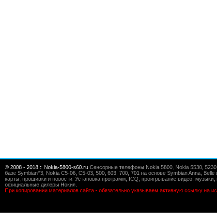
© 2008 - 2018 :: Nokia-5800-s60.ru
Сенсорные телефоны Nokia 5800, Nokia 5530, 5230, 5
базе Symbian^3, Nokia C5-06, C5-03, 500, 603, 700, 701 на основе Symbian Anna, Bel
карты, прошивки и новости. Установка программ, ICQ, проигрывание видео, музыки, 
официальные дилеры Нокия.
При копировании материалов сайта - обязательно указываем активную ссылку на ис