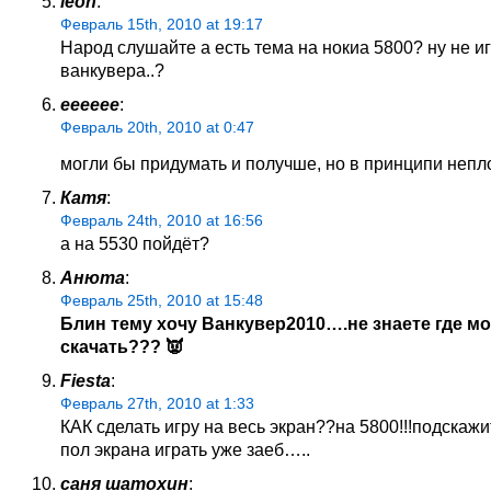
leon
:
Февраль 15th, 2010 at 19:17
Народ слушайте а есть тема на нокиа 5800? ну не и
ванкувера..?
ееееее
:
Февраль 20th, 2010 at 0:47
могли бы придумать и получше, но в принципи неп
Катя
:
Февраль 24th, 2010 at 16:56
а на 5530 пойдёт?
Анюта
:
Февраль 25th, 2010 at 15:48
Блин тему хочу Ванкувер2010….не знаете где м
скачать??? 👿
Fiesta
:
Февраль 27th, 2010 at 1:33
КАК сделать игру на весь экран??на 5800!!!подскажит
пол экрана играть уже заеб…..
саня шатохин
: