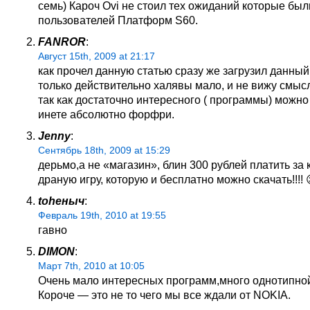
семь) Кароч Ovi не стоил тех ожиданий которые был
пользователей Платформ S60.
FANROR
:
Август 15th, 2009 at 21:17
как прочел данную статью сразу же загрузил данный 
только действительно халявы мало, и не вижу смыс
так как достаточно интересного ( программы) можно
инете абсолютно форфри.
Jenny
:
Сентябрь 18th, 2009 at 15:29
дерьмо,а не «магазин», блин 300 рублей платить за 
драную игру, которую и бесплатно можно скачать!!!! 
toheныч
:
Февраль 19th, 2010 at 19:55
гавно
DIMON
:
Март 7th, 2010 at 10:05
Очень мало интересных программ,много однотипн
Короче — это не то чего мы все ждали от NOKIA.