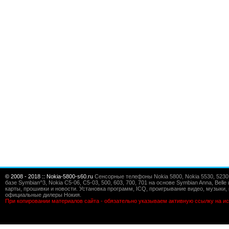
© 2008 - 2018 :: Nokia-5800-s60.ru
Сенсорные телефоны Nokia 5800, Nokia 5530, 5230, 5
базе Symbian^3, Nokia C5-06, C5-03, 500, 603, 700, 701 на основе Symbian Anna, Bel
карты, прошивки и новости. Установка программ, ICQ, проигрывание видео, музыки, 
официальные дилеры Нокия.
При копировании материалов сайта - обязательно указываем активную ссылку на ис