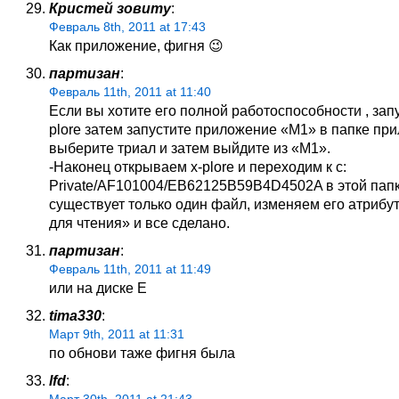
Крuсmей зовumу
:
Февраль 8th, 2011 at 17:43
Как приложение, фигня 😉
партизан
:
Февраль 11th, 2011 at 11:40
Если вы хотите его полной работоспособности , запу
plore затем запустите приложение «М1» в папке пр
выберите триал и затем выйдите из «М1».
-Наконец открываем x-plore и переходим к c:
Private/AF101004/EB62125B59B4D4502A в этой пап
существует только один файл, изменяем его атрибу
для чтения» и все сделано.
партизан
:
Февраль 11th, 2011 at 11:49
или на диске Е
tima330
:
Март 9th, 2011 at 11:31
по обнови таже фигня была
lfd
: