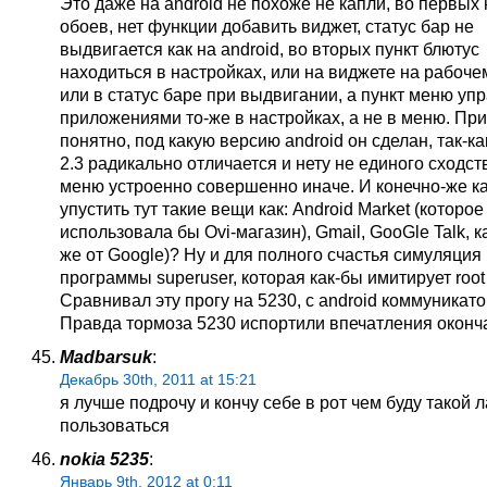
Это даже на android не похоже не капли, во первых
обоев, нет функции добавить виджет, статус бар не
выдвигается как на android, во вторых пункт блютус
находиться в настройках, или на виджете на рабоче
или в статус баре при выдвигании, а пункт меню уп
приложениями то-же в настройках, а не в меню. При
понятно, под какую версию android он сделан, так-ка
2.3 радикально отличается и нету не единого сходст
меню устроенно совершенно иначе. И конечно-же ка
упустить тут такие вещи как: Android Market (которое
использовала бы Ovi-магазин), Gmail, GooGle Talk, к
же от Google)? Ну и для полного счастья симуляция
программы superuser, которая как-бы имитирует root
Сравнивал эту прогу на 5230, с android коммуникат
Правда тормоза 5230 испортили впечатления оконч
Madbarsuk
:
Декабрь 30th, 2011 at 15:21
я лучше подрочу и кончу себе в рот чем буду такой 
пользоваться
nokia 5235
:
Январь 9th, 2012 at 0:11