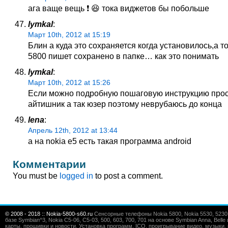
ага ваще вещь ❗ 😆 тока виджетов бы побольше
lymkal
:
Март 10th, 2012 at 15:19
Блин а куда это сохраняется когда установилось,а то
5800 пишет сохранено в папке… как это понимать
lymkal
:
Март 10th, 2012 at 15:26
Если можно подробную пошаговую инструкцию прос
айтишник а так юзер поэтому неврубаюсь до конца
lena
:
Апрель 12th, 2012 at 13:44
а на nokia e5 есть такая программа android
Комментарии
You must be
logged in
to post a comment.
© 2008 - 2018 :: Nokia-5800-s60.ru
Сенсорные телефоны Nokia 5800, Nokia 5530, 5230, 5
базе Symbian^3, Nokia C5-06, C5-03, 500, 603, 700, 701 на основе Symbian Anna, Bel
карты, прошивки и новости. Установка программ, ICQ, проигрывание видео, музыки, 