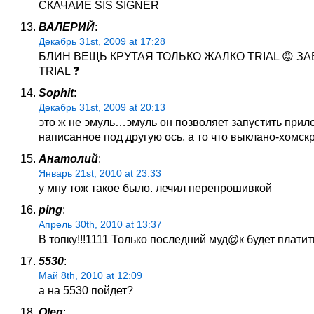
СКАЧАЙЕ SIS SIGNER
ВАЛЕРИЙ
:
Декабрь 31st, 2009 at 17:28
БЛИН ВЕЩЬ КРУТАЯ ТОЛЬКО ЖАЛКО TRIAL 😡 ЗА
TRIAL ❓
Sophit
:
Декабрь 31st, 2009 at 20:13
это ж не эмуль…эмуль он позволяет запустить при
написанное под другую ось, а то что выклано-хомск
Анатолий
:
Январь 21st, 2010 at 23:33
у мну тож такое было. лечил перепрошивкой
ping
:
Апрель 30th, 2010 at 13:37
В топку!!!1111 Только последний муд@к будет платить
5530
:
Май 8th, 2010 at 12:09
а на 5530 пойдет?
Oleg
: