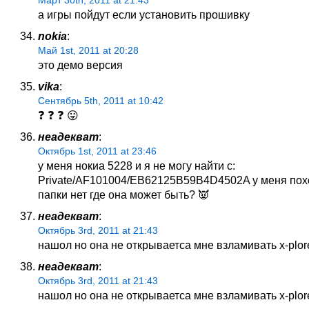
Март 30th, 2011 at 21:43
а игры пойдут если установить прошивку
nokia
:
Май 1st, 2011 at 20:28
это демо версия
vika
:
Сентябрь 5th, 2011 at 10:42
❓ ❓ ❓ 😛
неадекват
:
Октябрь 1st, 2011 at 23:46
у меня нокиа 5228 и я не могу найти c:
Private/AF101004/EB62125B59B4D4502A у меня пох
папки нет где она может быть? 👿
неадекват
:
Октябрь 3rd, 2011 at 21:43
нашол но она не открываетса мне взламивать х-plor
неадекват
:
Октябрь 3rd, 2011 at 21:43
нашол но она не открываетса мне взламивать х-plor