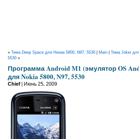
«
Тема Deep Space для Нокиа 5800, N97, 5530
|
Main
|
Тема Joker для
5530
»
Программа Android M1 (эмулятор OS And
для Nokia 5800, N97, 5530
Chief
| Июнь 25, 2009