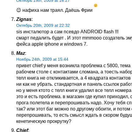
Октябрь 19th, 2009 at 16:27
😉 нафиха нам траял. Даёшь Фрии
Zignas
:
Октябрь 20th, 2009 at 22:32
sis инсталютор а сам псевдо ANDROID flash !!!
смарт педалить будет . И этот mmmooo создатель эм
фейса apple iphone и windows 7.
Maz
:
Ноябрь 24th, 2009 at 15:44
привет chief у меня возникла проблема с 5800, тема
рабочем столе с контактами сломана, а тоесть набо
телл книга не откликивается, а 4 квадрата контактов
ни как не убрать. стандартная и панель ссылок рабо
но у меня ктото с телл книги удалил все телл номера
это и есть проблема. в магазин где купил приходил, 
прога полетела и перепрошивать надо. Хочу тебя сп
так? или этот баг можно по другому обоити, и потом
перепрошивать, то есть смысл ждать в скором буд
кенетическую прокрутку?
Chief
: