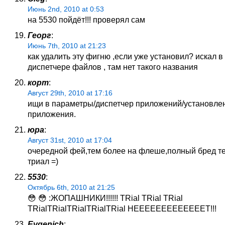
Июнь 2nd, 2010 at 0:53
на 5530 пойдёт!!! проверял сам
Георг
:
Июнь 7th, 2010 at 21:23
как удалить эту фигню ,если уже установил? искал в
диспетчере файлов , там нет такого названия
корт
:
Август 29th, 2010 at 17:16
ищи в параметры/диспетчер приложений/установле
приложения.
юра
:
Август 31st, 2010 at 17:04
очередной фей,тем более на флеше,полный бред т
триал =)
5530
:
Октябрь 6th, 2010 at 21:25
😳 😳 :ЖОПАШНИКИ!!!!!! TRial TRial TRial
TRialTRialTRialTRialTRial НЕЕЕЕЕЕЕЕЕЕЕЕЕТ!!!
Evgenich
: