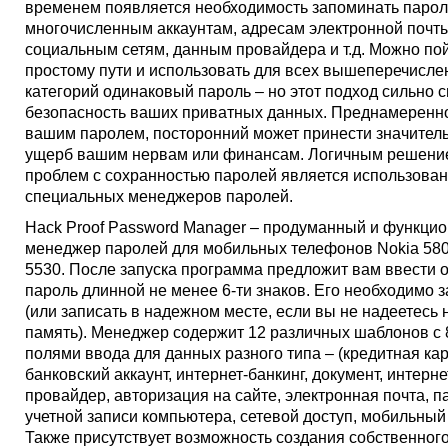
временем появляется необходимость запоминать парол
многочисленным аккаунтам, адресам электронной почты
социальным сетям, данным провайдера и т.д. Можно по
простому пути и использовать для всех вышеперечисл
категорий одинаковый пароль – но этот подход сильно 
безопасность ваших приватных данных. Преднамеренн
вашим паролем, посторонний может принести значител
ущерб вашим нервам или финансам. Логичным решени
проблем с сохранностью паролей является использова
специальных менеджеров паролей.
Hack Proof Password Manager – продуманный и функци
менеджер паролей для мобильных телефонов Nokia 580
5530. После запуска программа предложит вам ввести 
пароль длинной не менее 6-ти знаков. Его необходимо 
(или записать в надежном месте, если вы не надеетесь 
память). Менеджер содержит 12 различных шаблонов с 
полями ввода для данных разного типа – (кредитная кар
банковский аккаунт, интернет-банкинг, документ, интерне
провайдер, авторизация на сайте, электронная почта, п
учетной записи компьютера, сетевой доступ, мобильный
Также присутствует возможность создания собственног