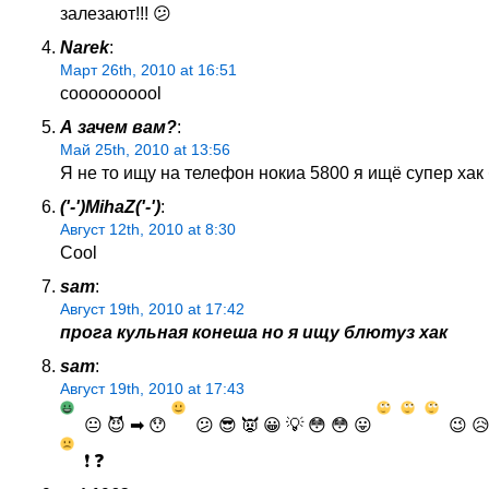
залезают!!! 😕
Narek
:
Март 26th, 2010 at 16:51
coooooooool
А зачем вам?
:
Май 25th, 2010 at 13:56
Я не то ищу на телефон нокиа 5800 я ищё супер хак 
('-')MihaZ('-')
:
Август 12th, 2010 at 8:30
Cool
sam
:
Август 19th, 2010 at 17:42
прога кульная конеша но я ищу блютуз хак
sam
:
Август 19th, 2010 at 17:43
😐 😈 ➡ 😯
😕 😎 👿 😀 💡 😳 😳 😛
😉 😥
❗ ❓