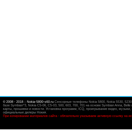
© 2008 - 2018 :: Nokia-5800-s60.ru
Сенсорные телефоны Nokia 5800, Nokia 5530, 5230, 5
базе Symbian^3, Nokia C5-06, C5-03, 500, 603, 700, 701 на основе Symbian Anna, Bel
карты, прошивки и новости. Установка программ, ICQ, проигрывание видео, музыки, 
официальные дилеры Нокия.
При копировании материалов сайта - обязательно указываем активную ссылку на ис