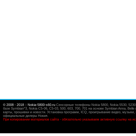
© 2008 - 2018 :: Nokia-5800-s60.ru
Сенсорные телефоны Nokia 5800, Nokia 5530, 5230, 5
базе Symbian^3, Nokia C5-06, C5-03, 500, 603, 700, 701 на основе Symbian Anna, Bel
карты, прошивки и новости. Установка программ, ICQ, проигрывание видео, музыки, 
официальные дилеры Нокия.
При копировании материалов сайта - обязательно указываем активную ссылку на ис