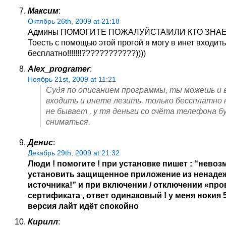
Максим
:
Октябрь 26th, 2009 at 21:18
Админы ПОМОГИТЕ ПОЖАЛУЙСТА!ИЛИ КТО ЗНАЕ
Тоесть с помощью этой прогой я могу в инет входить
бесплатно!!!!!!!????????????))))
Alex_programer
:
Ноябрь 21st, 2009 at 11:21
Судя по описанием программы, ты можешь и в
входить и инете лезить, только бессплатно 
не бывает , у тя деньги со счёта телефона б
сниматься.
Денис
:
Декабрь 29th, 2009 at 21:32
Люди ! помогите ! при установке пишет : “нево
установить защищенное приложение из ненаде
источника!” и при включении / отключении «про
сертификата , ответ одинаковый ! у меня нокия 5
версия лайт идёт спокойно
Кирилл
: