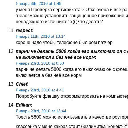
Январь 8th, 2010 at 1:48
у меня Проверка сертификата > Отключена и все р
“неаозможно установить защищенное приложение и
ненадежного источника!” :(((( что делать?
respect
:
Январь 11th, 2010 at 13:14
короче надо чтобы телефоне был ром патчер
парни че делать 5800 когда его выключаю он 
не включается а без неё все норм
:
Январь 23rd, 2010 at 0:50
парни че делать 5800 когда его выключаю он с фле
включается а без неё все норм
Chief
:
Январь 23rd, 2010 at 4:41
Попробуйте флешку отформатировать на компьюте
Edikan
:
Январь 23rd, 2010 at 13:44
Тоесть 5800 можно использывать в качестве роутер
классенка у меня какраз стаит безлимитка ”конект-2