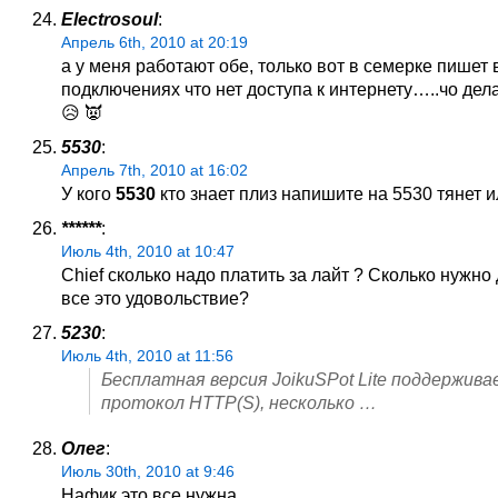
Electrosoul
:
Апрель 6th, 2010 at 20:19
а у меня работают обе, только вот в семерке пишет 
подключениях что нет доступа к интернету…..чо дел
😥 👿
5530
:
Апрель 7th, 2010 at 16:02
У кого
5530
кто знает плиз напишите на 5530 тянет и
******
:
Июль 4th, 2010 at 10:47
Chief сколько надо платить за лайт ? Сколько нужно
все это удовольствие?
5230
:
Июль 4th, 2010 at 11:56
Бесплатная версия JoikuSPot Lite поддержив
протокол HTTP(S), несколько …
Олег
:
Июль 30th, 2010 at 9:46
Нафик это все нужна