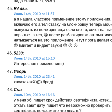
надо ставить ? ( 5530)
RAdka
:
Июнь 14th, 2010 at 11:57
а я нашла классное применение этому приложения. 
включаю его а тел ставку на блокировку, теперь мо
выпускать из поле зрения,а если кто-то, хочет на ны
порыться в тел, 😀 после разблокировки автоматиче
натыкаеться на это приложение, и тут прога делает 
😡
(мигает и видает звуки) 😥 😥 😥
5230
:
Июнь 14th, 2010 at 15:10
Интересное применение=)
Игорь
:
Июнь 14th, 2010 at 23:41
хахахахахХ))))) бред)
Craz
:
Июль 10th, 2010 at 16:16
у меня х6, пишет срок действия сертефиката истек
откатывают дату, пишет что невожможно проверить
сертефикат. подскажите что делать?