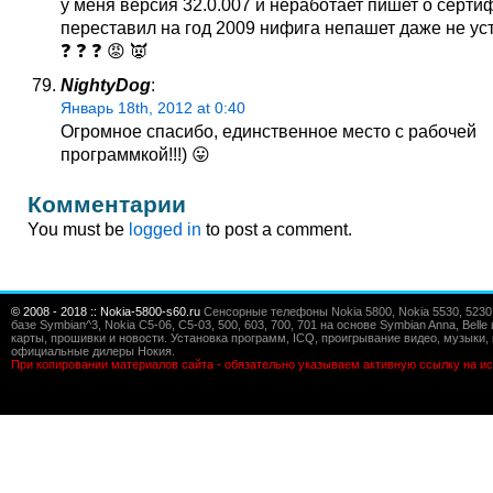
у меня версия 32.0.007 и неработает пишет о серти
переставил на год 2009 нифига непашет даже не ус
❓ ❓ ❓ 😡 👿
NightyDog
:
Январь 18th, 2012 at 0:40
Огромное спасибо, единственное место с рабочей
программкой!!!) 😛
Комментарии
You must be
logged in
to post a comment.
© 2008 - 2018 :: Nokia-5800-s60.ru
Сенсорные телефоны Nokia 5800, Nokia 5530, 5230, 5
базе Symbian^3, Nokia C5-06, C5-03, 500, 603, 700, 701 на основе Symbian Anna, Bel
карты, прошивки и новости. Установка программ, ICQ, проигрывание видео, музыки, 
официальные дилеры Нокия.
При копировании материалов сайта - обязательно указываем активную ссылку на ис