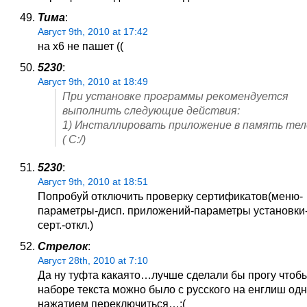
Тима
:
Август 9th, 2010 at 17:42
на х6 не пашет ((
5230
:
Август 9th, 2010 at 18:49
При установке программы рекомендуется
выполнить следующие действия:
1) Инсталлировать приложение в память те
( C:/)
5230
:
Август 9th, 2010 at 18:51
Попробуй отключить проверку сертификатов(меню-
параметры-дисп. приложений-параметры установки
серт.-откл.)
Стрелок
:
Август 28th, 2010 at 7:10
Да ну туфта какаято…лучше сделали бы прогу чтоб
наборе текста можно было с русского на енглиш од
нажатием переключиться…;(