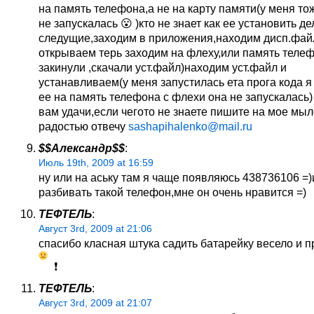
на память телефона,а не на карту памяти(у меня то
не запускалась 😮 )кто не знает как ее установить д
следущие,заходим в приложения,находим дисп.фай
открываем терь заходим на флеху,или память телеф
закинули ,скачали уст.файл)находим уст.файл и
устанавливаем(у меня запустилась ета прога кода я
ее на память телефона с флехи она не запускалась
вам удачи,если чегото не знаете пишите на мое мыл
радостью отвечу
sashapihalenko@mail.ru
$$Александр$$
:
Июль 19th, 2009 at 16:59
ну или на аську там я чаще появляюсь 438736106 =)
разбивать такой телефон,мне он очень нравится =)
ТЕФТЕЛЬ
:
Август 3rd, 2009 at 21:06
спасибо класная штука садить батарейку весело и 
❗
ТЕФТЕЛЬ
:
Август 3rd, 2009 at 21:07