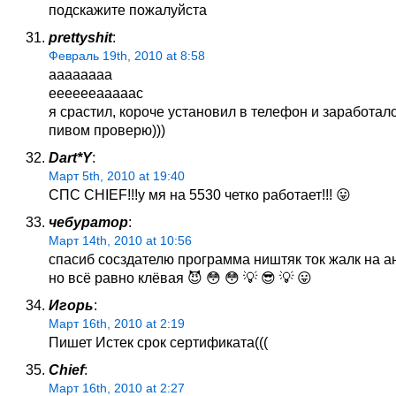
подскажите пожалуйста
prettyshit
:
Февраль 19th, 2010 at 8:58
аааааааа
ееееееааааас
я срастил, короче установил в телефон и заработало
пивом проверю)))
Dart*Y
:
Март 5th, 2010 at 19:40
СПС CHIEF!!!у мя на 5530 четко работает!!! 😛
чебуратор
:
Март 14th, 2010 at 10:56
спасиб сосздателю программа ништяк ток жалк на а
но всё равно клёвая 😈 😳 😳 💡 😎 💡 😛
Игорь
:
Март 16th, 2010 at 2:19
Пишет Истек срок сертификата(((
Chief
:
Март 16th, 2010 at 2:27