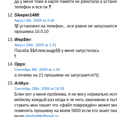
да у меня тоже в карте памяти не работала а устано
телефон и все ок ❓
Sleeper1488
:
Август 6th, 2009 at 3:48
👿 установил на телефон…все равно не запускаетс
прошивка 10.0.10
Wep$ter
:
Август 26th, 2009 at 1:31
Пасиба $$Александр$$ у меня запустилась
❗
Opps
:
Сентябрь 8th, 2009 at 1:04
а почему на 21 прошивке не запускается?((
Artikys
:
Сентябрь 28th, 2009 at 18:28
Блин вот у меня проблема, я не могу нормально ис
мобилку каждый раз когда я че нить закачиваю и пы
ставить мне пишет что «файл повреждён» может мн
поменять прошивку на моём 5800 если кто знает пи
мало
devilartik@mail.ru