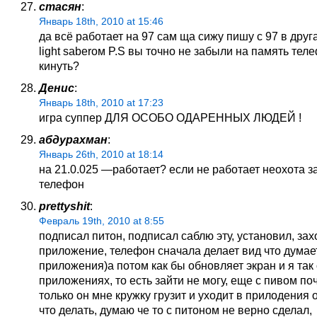
стасян
:
Январь 18th, 2010 at 15:46
да всё работает на 97 сам ща сижу пишу с 97 в дру
light saberом P.S вы точно не забыли на память тел
кинуть?
Денис
:
Январь 18th, 2010 at 17:23
игра суппер ДЛЯ ОСОБО ОДАРЕННЫХ ЛЮДЕЙ !
абдурахман
:
Январь 26th, 2010 at 18:14
на 21.0.025 —работает? если не работает неохота з
телефон
prettyshit
:
Февраль 19th, 2010 at 8:55
подписал питон, подписал саблю эту, установил, зах
приложение, телефон сначала делает вид что думае
приложения)а потом как бы обновляет экран и я так
приложениях, то есть зайти не могу, еще с пивом поч
только он мне кружку грузит и уходит в прилодения 
что делать, думаю че то с питоном не верно сделал,