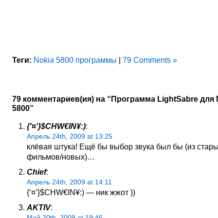
Теги:
Nokia 5800 программы
|
79 Comments »
79 комментариев(ия) на “Программа LightSabre для 
5800”
{'¤'}$CHW€IN¥:)
:
Апрель 24th, 2009 at 13:25
клёвая штука! Ещё бы выбор звука был бы (из стар
фильмов/новых)…
Chief
:
Апрель 24th, 2009 at 14:11
{‘¤’}$CHW€IN¥:) — ник жжот ))
AKTIV
:
Май 20th, 2009 at 19:46