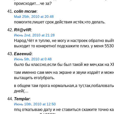
происходит…че за?
colin mcrae
:
Май 25th, 2010 at 20:48
помогите,пишет срок действия истёк,что делать.
R#@v#R
:
Июнь 2nd, 2010 at 21:28
Народ.Чёт я туплю, не могу и настроек обратно вый
выходит то конкретно! подскажите плиз. у меня 5530
Евгений
:
Июнь 5th, 2010 at 0:48
было бы классно,если бы был такой же меч,как на XP
там именно сам меч на экране и звуки издаёт и мож
вытащить его/убрать.
в общем там прога нормальная,а тут,так,побаловать
дней(…
Templar
:
Июнь 10th, 2010 at 12:50
ппц откатываю дату и не ставиться скажите точно к