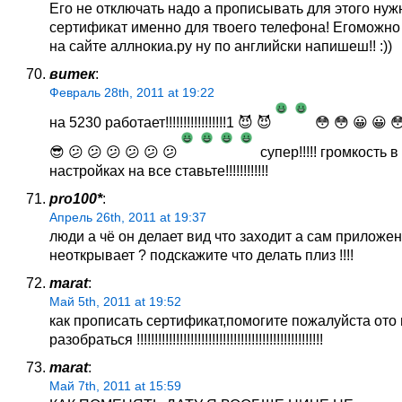
Его не отключать надо а прописывать для этого нуж
сертификат именно для твоего телефона! Егоможно 
на сайте аллнокиа.ру ну по английски напишеш!! :))
витек
:
Февраль 28th, 2011 at 19:22
на 5230 работает!!!!!!!!!!!!!!!!!1 😈 😈
😳 😳 😀 😀 
😎 😕 😕 😕 😕 😕 😕
супер!!!!! громкость в
настройках на все ставьте!!!!!!!!!!!!
pro100*
:
Апрель 26th, 2011 at 19:37
люди а чё он делает вид что заходит а сам приложе
неоткрывает ? подскажите что делать плиз !!!!
marat
:
Май 5th, 2011 at 19:52
как прописать сертификат,помогите пожалуйста ото 
разобраться !!!!!!!!!!!!!!!!!!!!!!!!!!!!!!!!!!!!!!!!!!!!!!!!!!!!
marat
:
Май 7th, 2011 at 15:59