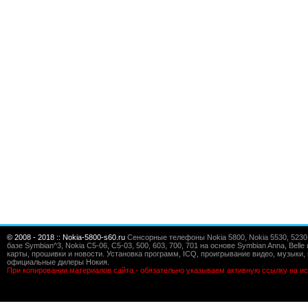
© 2008 - 2018 :: Nokia-5800-s60.ru
Сенсорные телефоны Nokia 5800, Nokia 5530, 5230, 5
базе Symbian^3, Nokia C5-06, C5-03, 500, 603, 700, 701 на основе Symbian Anna, Bel
карты, прошивки и новости. Установка программ, ICQ, проигрывание видео, музыки, 
официальные дилеры Нокия.
При копировании материалов сайта - обязательно указываем активную ссылку на ис