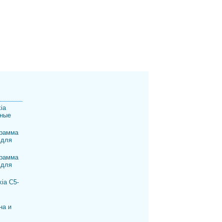
ia
шные
рамма
 для
рамма
 для
ia C5-
на и