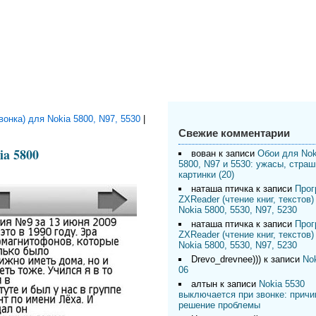
онка) для Nokia 5800, N97, 5530
|
Свежие комментарии
a 5800
вован
к записи
Обои для Nok
5800, N97 и 5530: ужасы, стра
картинки (20)
наташа птичка
к записи
Прог
ZXReader (чтение книг, текстов)
Nokia 5800, 5530, N97, 5230
наташа птичка
к записи
Прог
ZXReader (чтение книг, текстов)
Nokia 5800, 5530, N97, 5230
Drevo_drevnee)))
к записи
Nok
06
алтын
к записи
Nokia 5530
выключается при звонке: причи
решение проблемы