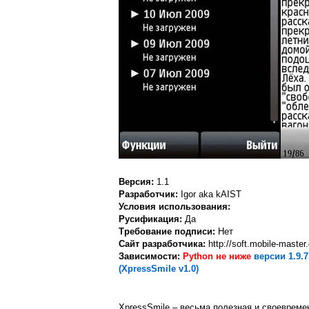
Версия:
1.1
Разработчик:
Igor aka kAIST
Условия использования:
Русификация:
Да
Требование подписи:
Нет
Сайт разработчика:
http://soft.mobile-master
Зависимости:
Python не ниже
версии 1.9.7
(XpressSmile v1.0)
XpressSmile – весьма полезная и своевреме