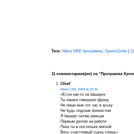
Теги:
Nokia 5800 программы
,
XpressSmile
|
1
11 комментариев(ия) на “Программа Xpres
Chief
:
Июнь 13th, 2009 at 18:36
«Если как-то на башорге
Ты нашел смешную фразу
Не пиши мне тот час в аську
Не будь подлым боянистом
Я башорг читаю раньше
Первым делом на работе
Пока ты в постельке мягкой
Весь счастливый сцука спишь»