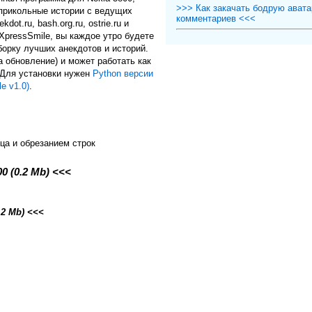
>>> Как закачать бодрую авата
прикольные истории с ведущих
комментариев <<<
ot.ru, bash.org.ru, ostrie.ru и
в XpressSmile, вы каждое утро будете
орку лучших анекдотов и историй.
а обновление) и может работать как
 Для установки нужен
Python версии
e v1.0)
.
ца и обрезанием строк
0 (0.2 Mb) <<<
.2 Mb) <<<