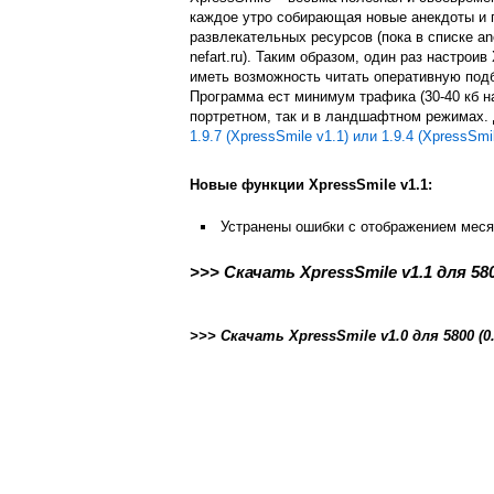
каждое утро собирающая новые анекдоты и 
развлекательных ресурсов (пока в списке anekd
nefart.ru). Таким образом, один раз настрои
иметь возможность читать оперативную подб
Программа ест минимум трафика (30-40 кб н
портретном, так и в ландшафтном режимах.
1.9.7 (XpressSmile v1.1) или 1.9.4 (XpressSmil
Новые функции XpressSmile v1.1:
Устранены ошибки с отображением меся
>>> Скачать XpressSmile v1.1 для 580
>>> Скачать XpressSmile v1.0 для 5800 (0