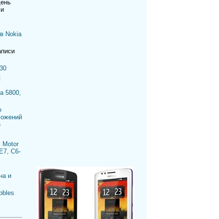
день
си
в Nokia
аписи
30
к
a 5800,
е
ложений
6
 Motor
E7, C6-
на и
bbles