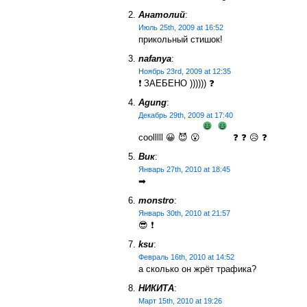
Анатолий
:
Июль 25th, 2009 at 16:52
прикольный стишок!
nafanya
:
Ноябрь 23rd, 2009 at 12:35
❗ ЗАЕБЕНО )))))) ❓
Agung
:
Декабрь 29th, 2009 at 17:40
coolllll 😀 😈 😮
❓ ❓ 😥 ❓
Вик
:
Январь 27th, 2010 at 18:45
➡
monstro
:
Январь 30th, 2010 at 21:57
😎 ❗
ksu
:
Февраль 16th, 2010 at 14:52
а сколько он жрёт трафика?
НИКИТА
:
Март 15th, 2010 at 19:26