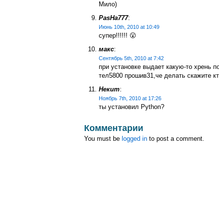
Мило)
PasHa777
:
Июнь 10th, 2010 at 10:49
супер!!!!!! 😮
макс
:
Сентябрь 5th, 2010 at 7:42
при установке выдает какую-то хрень п
тел5800 прошив31,че делать скажите кто
Некит
:
Ноябрь 7th, 2010 at 17:26
ты установил Python?
Комментарии
You must be
logged in
to post a comment.