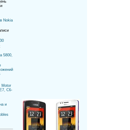
день
си
в Nokia
аписи
30
к
a 5800,
е
ложений
6
 Motor
E7, C6-
на и
bbles