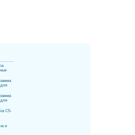
ia
шные
рамма
 для
рамма
 для
ia C5-
на и