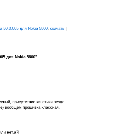
 50.0.005 для Nokia 5800
,
скачать
|
05 для Nokia 5800”
сный, присутствие кинетики везде
вке) вообщем прошивка классная.
ли нет,а?!