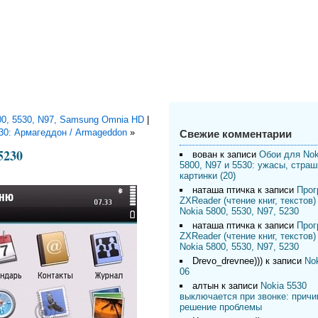
00, 5530, N97, Samsung Omnia HD
|
Свежие комментарии
230: Армагеддон / Armageddon
»
5230
вован
к записи
Обои для Nok
5800, N97 и 5530: ужасы, стра
картинки (20)
наташа птичка
к записи
Прог
ZXReader (чтение книг, текстов)
Nokia 5800, 5530, N97, 5230
наташа птичка
к записи
Прог
ZXReader (чтение книг, текстов)
Nokia 5800, 5530, N97, 5230
Drevo_drevnee)))
к записи
Nok
06
алтын
к записи
Nokia 5530
выключается при звонке: причи
решение проблемы