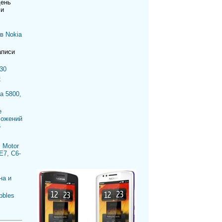
день
си
в Nokia
аписи
30
к
a 5800,
е
ложений
6
 Motor
E7, C6-
на и
bbles