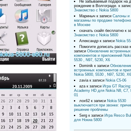
Не забываемый подарок на 
рождение в Волгограде.
к запи
Знакомство с Nokia 5800
Мариныч
к записи
Салоны и
магазины по продаже телефоно
в Москве
скачать скайп бесплатно
к з
Знакомство с Nokia 5800
Александр
к записи
Nokia 55
Помогите дописать рассказ
записи
Обновление встроенных
компонентов и приложений Noki
5530 , N97, 5230, X6
Dominik
к записи
Обновлени
встроенных компонентов и при
Nokia 5800, 5530 , N97, 5230, X
zavia
к записи
Nokia C5-06
aza
к записи
Игра GT Racing:
Academy HD для Nokia N8, C7, 
01
лох62
к записи
Nokia 5530
выключается при звонке: причи
решение проблемы
Serg
к записи
Игра Resco Bu
для Нокиа 5800