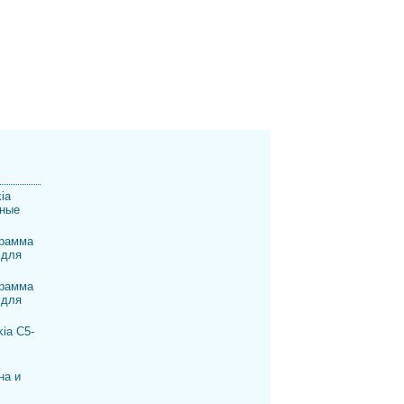
ia
шные
рамма
 для
рамма
 для
ia C5-
на и