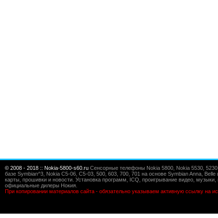
© 2008 - 2018 :: Nokia-5800-s60.ru
Сенсорные телефоны Nokia 5800, Nokia 5530, 5230, 5
базе Symbian^3, Nokia C5-06, C5-03, 500, 603, 700, 701 на основе Symbian Anna, Bel
карты, прошивки и новости. Установка программ, ICQ, проигрывание видео, музыки, 
официальные дилеры Нокия.
При копировании материалов сайта - обязательно указываем активную ссылку на ис