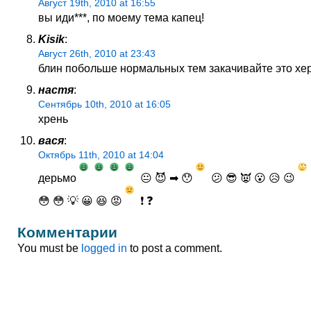
Август 19th, 2010 at 16:55
вы иди***, по моему тема капец!
Kisik
:
Август 26th, 2010 at 23:43
блин побольше нормальных тем закачивайте это хер
настя
:
Сентябрь 10th, 2010 at 16:05
хрень
вася
:
Октябрь 11th, 2010 at 14:04
дерьмо
😐 😈 ➡ 😯
😕 😎 👿 😮 😥 😉
😳 😳 💡 😀 😆 😡
❗ ❓
Комментарии
You must be
logged in
to post a comment.