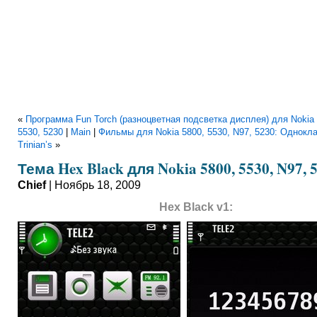
«
Программа Fun Torch (разноцветная подсветка дисплея) для Nokia 
5530, 5230
|
Main
|
Фильмы для Nokia 5800, 5530, N97, 5230: Однокла
Trinian’s
»
Тема Hex Black для Nokia 5800, 5530, N97, 
Chief
| Ноябрь 18, 2009
Hex Black v1: