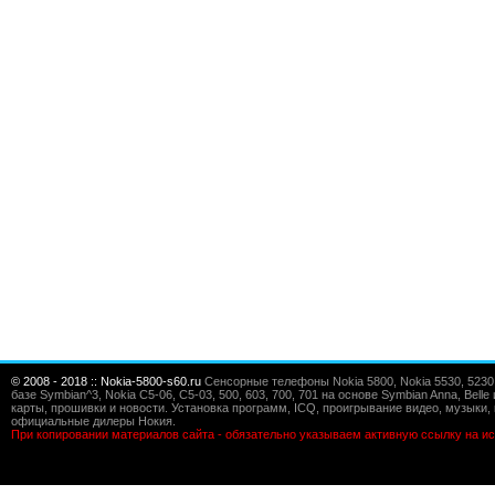
© 2008 - 2018 :: Nokia-5800-s60.ru
Сенсорные телефоны Nokia 5800, Nokia 5530, 5230, 5
базе Symbian^3, Nokia C5-06, C5-03, 500, 603, 700, 701 на основе Symbian Anna, Bel
карты, прошивки и новости. Установка программ, ICQ, проигрывание видео, музыки, 
официальные дилеры Нокия.
При копировании материалов сайта - обязательно указываем активную ссылку на ис