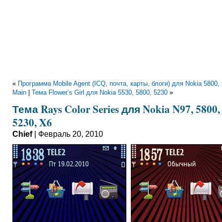
«
Программа Mobile Agent (ICQ, почта, карты, блоги) для Nokia 5800,
Main
|
Тема Flower’s Girl для Nokia 5530, 5800, 5230
»
Тема Rays Color Series для Nokia N97, 5800,
5230, X6
Chief
| Февраль 20, 2010