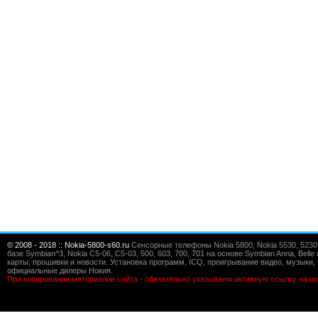
© 2008 - 2018 :: Nokia-5800-s60.ru
Сенсорные телефоны Nokia 5800, Nokia 5530, 5230, 5
базе Symbian^3, Nokia C5-06, C5-03, 500, 603, 700, 701 на основе Symbian Anna, Bel
карты, прошивки и новости. Установка программ, ICQ, проигрывание видео, музыки, 
официальные дилеры Нокия.
При копировании материалов сайта - обязательно указываем активную ссылку на ис