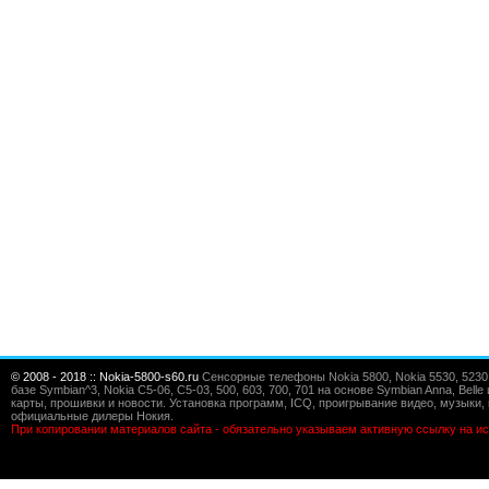
© 2008 - 2018 :: Nokia-5800-s60.ru
Сенсорные телефоны Nokia 5800, Nokia 5530, 5230, 5
базе Symbian^3, Nokia C5-06, C5-03, 500, 603, 700, 701 на основе Symbian Anna, Bel
карты, прошивки и новости. Установка программ, ICQ, проигрывание видео, музыки, 
официальные дилеры Нокия.
При копировании материалов сайта - обязательно указываем активную ссылку на ис