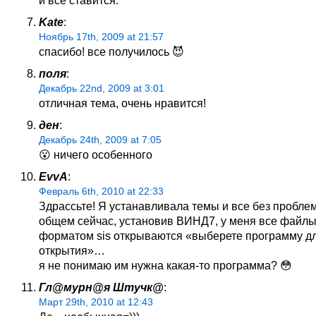
Kate
:
Ноябрь 17th, 2009 at 21:57
спасибо! все получилось 😈
поля
:
Декабрь 22nd, 2009 at 3:01
отличная тема, очень нравится!
ден
:
Декабрь 24th, 2009 at 7:05
😮 ничего особенного
EvvA
:
Февраль 6th, 2010 at 22:33
Здрассьте! Я устанавливала темы и все без проблем
общем сейчас, установив ВИНД7, у меня все файл
форматом sis открываются «выберете программу д
открытия»…
я не понимаю им нужна какая-то программа? 😳
Гл@мурн@я Штучк@
:
Март 29th, 2010 at 12:43