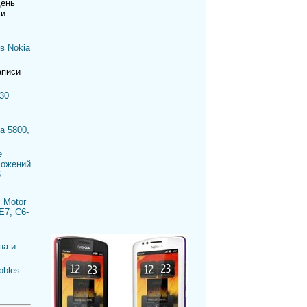
день
си
в Nokia
аписи
30
к
a 5800,
е
ложений
6
 Motor
E7, C6-
на и
bbles