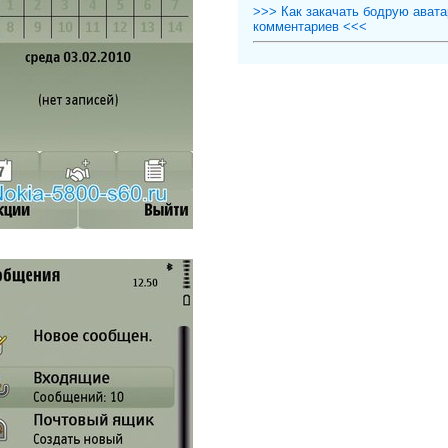
>>> Как закачать бодрую авата
комментариев <<<