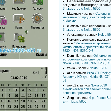
Не забываемый подарок на 
рождение в Волгограде.
к запи
Знакомство с Nokia 5800
Мариныч
к записи
Салоны и
магазины по продаже телефоно
в Москве
скачать скайп бесплатно
к з
Знакомство с Nokia 5800
Александр
к записи
Nokia 55
Помогите дописать рассказ
записи
Обновление встроенных
компонентов и приложений Noki
5530 , N97, 5230, X6
Dominik
к записи
Обновлени
встроенных компонентов и при
Nokia 5800, 5530 , N97, 5230, X
zavia
к записи
Nokia C5-06
aza
к записи
Игра GT Racing:
Academy HD для Nokia N8, C7, 
01
лох62
к записи
Nokia 5530
выключается при звонке: причи
решение проблемы
Serg
к записи
Игра Resco Bu
для Нокиа 5800