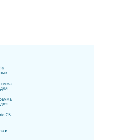
ia
шные
рамма
 для
рамма
 для
ia C5-
на и