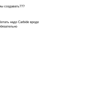
емы создавать???
ботать надо Carbide вроде
обязательно