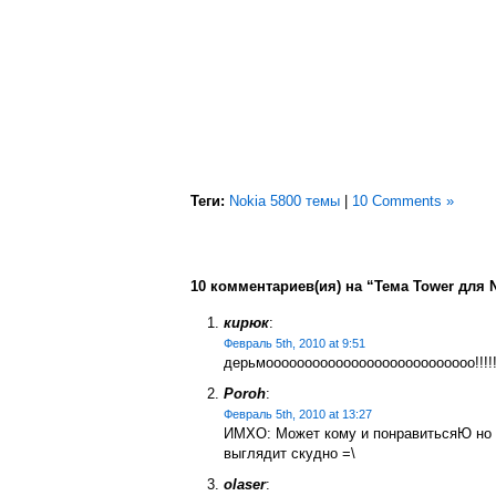
Теги:
Nokia 5800 темы
|
10 Comments »
10 комментариев(ия) на “Тема Tower для No
кирюк
:
Февраль 5th, 2010 at 9:51
дерьмооооооооооооооооооооооооооо!!!!!!!!!
Poroh
:
Февраль 5th, 2010 at 13:27
ИМХО: Может кому и понравитьсяЮ но 
выглядит скудно =\
olaser
: