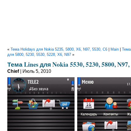
«
Тема Holidays для Nokia 5235, 5800, X6, N97, 5530, C6
|
Main
|
Тема
для 5800, 5230, 5530, 5228, X6, N97
»
Тема Lines для Nokia 5530, 5230, 5800, N97,
Chief
| Июль 5, 2010