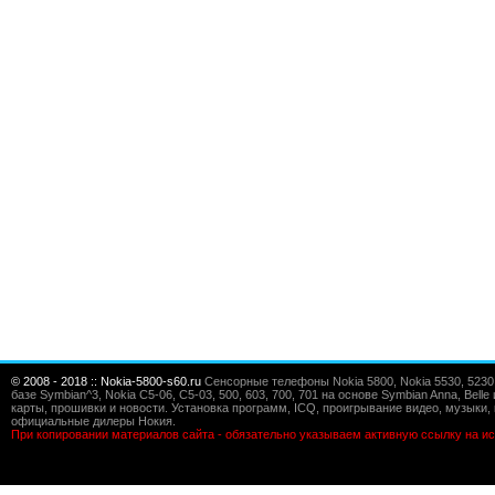
© 2008 - 2018 :: Nokia-5800-s60.ru
Сенсорные телефоны Nokia 5800, Nokia 5530, 5230, 5
базе Symbian^3, Nokia C5-06, C5-03, 500, 603, 700, 701 на основе Symbian Anna, Bel
карты, прошивки и новости. Установка программ, ICQ, проигрывание видео, музыки, 
официальные дилеры Нокия.
При копировании материалов сайта - обязательно указываем активную ссылку на ис