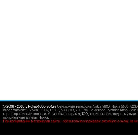
© 2008 - 2018 :: Nokia-5800-s60.ru
Сенсорные телефоны Nokia 5800, Nokia 5530, 5230, 5
базе Symbian^3, Nokia C5-06, C5-03, 500, 603, 700, 701 на основе Symbian Anna, Bel
карты, прошивки и новости. Установка программ, ICQ, проигрывание видео, музыки, 
официальные дилеры Нокия.
При копировании материалов сайта - обязательно указываем активную ссылку на ис