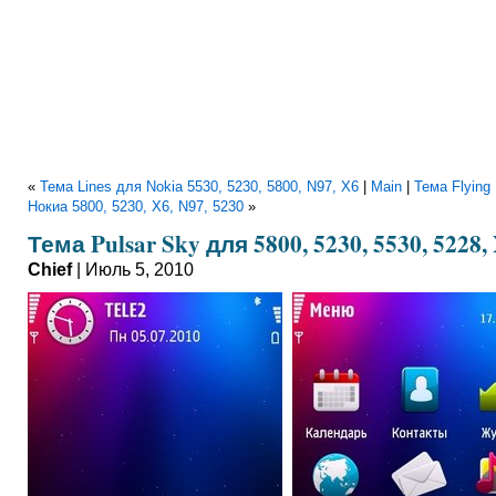
«
Тема Lines для Nokia 5530, 5230, 5800, N97, X6
|
Main
|
Тема Flying 
Нокиа 5800, 5230, X6, N97, 5230
»
Тема Pulsar Sky для 5800, 5230, 5530, 5228,
Chief
| Июль 5, 2010